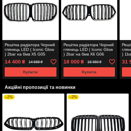
Решітка радіатора Чорний
Решітка радіатора Чорний
Реші
глянець LED ( Iconic Glow
глянець LED ( Iconic Glow
глян
) 2bar на бмв X5 G05
) 2bar на бмв X6 G06
) 1b
2018-2022 року
2019-2022 року
2023
14 400
18 000
31 
₴
₴
14 688 ₴
18 360 ₴
Купити
Купити
Акційні пропозиції та новинки
–2%
–2%