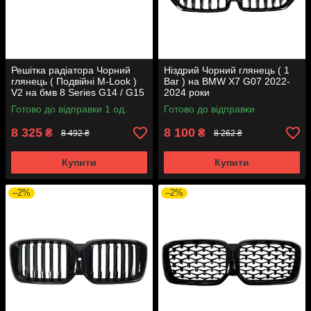
Решітка радіатора Чорний
Ніздрий Чорний глянець ( 1
глянець ( Подвійні M-Look )
Bar ) на BMW X7 G07 2022-
V2 на бмв 8 Series G14 / G15
2024 роки
/ G16 2018-2023 року
Готово до відправки 1 од.
Готово до відправки
8 325
8 100
₴
₴
8 492 ₴
8 262 ₴
Купити
Купити
–2%
–2%