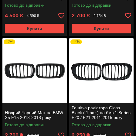
Готово до відправки
Готово до відправки
4 500
2 700
₴
₴
4 590 ₴
2 754 ₴
Купити
Купити
–2%
–2%
Решітка радіатора Gloss
Ніздрий Чорний Мат на BMW
Black ( 1 bar ) на бмв 1 Series
X5 F15 2013-2018 року
F20 / F21 2011-2015 року
Готово до відправки
Готово до відправки
2 700
2 250
₴
₴
2 754 ₴
2 295 ₴