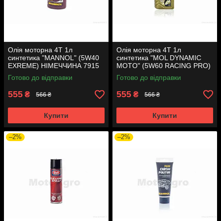
Олія моторна 4T 1л
Олія моторна 4T 1л
синтетика "MANNOL" (5W40
синтетика "MOL DYNAMIC
EXREME) НІМЕЧЧИНА 7915
MOTO" (5W60 RACING PRO)
Готово до відправки
Готово до відправки
555
555
₴
₴
566 ₴
566 ₴
Купити
Купити
–2%
–2%