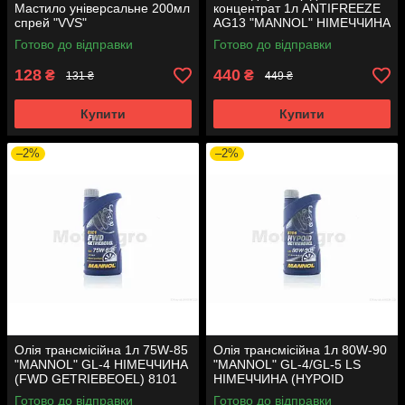
Мастило універсальне 200мл
концентрат 1л ANTIFREEZE
спрей "VVS"
AG13 "MANNOL" НІМЕЧЧИНА
4113
Готово до відправки
Готово до відправки
128
440
₴
₴
131 ₴
449 ₴
Купити
Купити
–2%
–2%
Олія трансмісійна 1л 75W-85
Олія трансмісійна 1л 80W-90
"MANNOL" GL-4 НІМЕЧЧИНА
"MANNOL" GL-4/GL-5 LS
(FWD GETRIEBEOEL) 8101
НІМЕЧЧИНА (HYPOID
GETRIEBEOEL) 8106
Готово до відправки
Готово до відправки