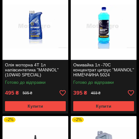
Олія моторна 4T 1л
Омивайка 1л -70C
напівсинтетика "MANNOL"
концентрат цитрус "MANNOL"
(10W40 SPECIAL)
НІМЕЧЧИНА 5024
НІМЕЧЧИНА 7507
Готово до відправки
Готово до відправки
495
395
₴
₴
505 ₴
403 ₴
Купити
Купити
–2%
–2%