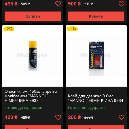
495
500
₴
₴
505 ₴
510 ₴
Купити
Купити
–2%
–2%
Очисник іржі 450мл спрей з
молібденом "MANNOL"
Клей для дзеркал 0.6мл
НІМЕЧЧИНА 9932
"MANNOL" НІМЕЧЧИНА 9934
Готово до відправки
Готово до відправки
420
260
₴
₴
428 ₴
265 ₴