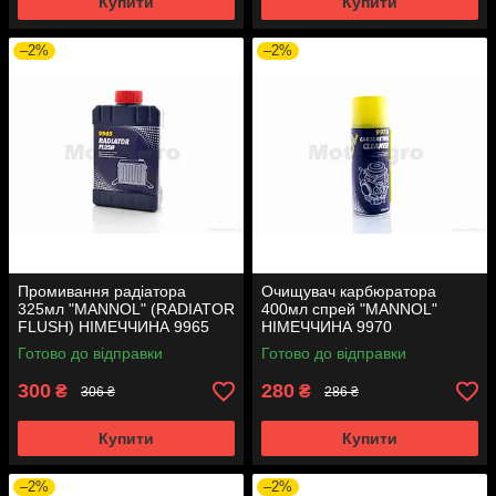
Купити
Купити
–2%
–2%
Промивання радіатора
Очищувач карбюратора
325мл "MANNOL" (RADIATOR
400мл спрей "MANNOL"
FLUSH) НІМЕЧЧИНА 9965
НІМЕЧЧИНА 9970
Готово до відправки
Готово до відправки
300
280
₴
₴
306 ₴
286 ₴
Купити
Купити
–2%
–2%