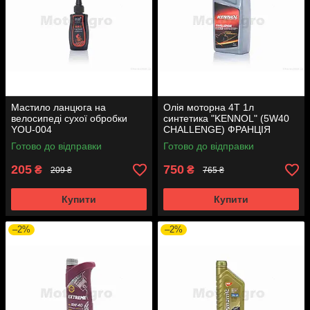
Мастило ланцюга на
Олія моторна 4T 1л
велосипеді сухої обробки
синтетика "KENNOL" (5W40
YOU-004
CHALLENGE) ФРАНЦІЯ
Готово до відправки
Готово до відправки
205
750
₴
₴
209 ₴
765 ₴
Купити
Купити
–2%
–2%