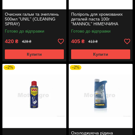
Очисник гальм та зчеплень
Поліроль для хромованих
500мл "UNIL" (CLEANING
деталей паста 100г
SPRAY)
"MANNOL" НІМЕЧЧИНА
(CHROM POLITUR) 9820
Готово до відправки
Готово до відправки
420
405
₴
₴
428 ₴
413 ₴
Купити
Купити
–2%
–2%
Охолоджуюча рідина