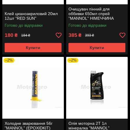
Очищувач пінний для
Клей цианоакриловий 20мл
оббивки 650мл спрей
12шт "RED SUN"
"MANNOL" НІМЕЧЧИНА
(TEXTILE FOAM) 9931
Готово до відправки
Готово до відправки
180
385
₴
₴
184 ₴
393 ₴
Купити
Купити
–2%
–2%
Холодне зварювання 56г
Олія моторна 2T 1л
"MANNOL" (EPOXIDKIT)
мінералка "MANNOL"