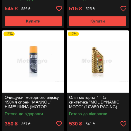
545
515
₴
₴
556 ₴
525 ₴
Купити
Купити
–2%
–2%
Очищувач моторного відсіку
Олія моторна 4T 1л
450мл спрей "MANNOL"
синтетика "MOL DYNAMIC
НІМЕЧЧИНА (MOTOR
MOTO" (10W50 RACING)
KALTREINIGER) 9671
Готово до відправки
Готово до відправки
350
530
₴
₴
357 ₴
541 ₴