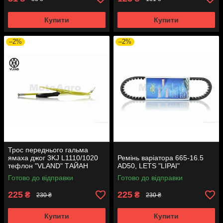
Купити
Купити
–2%
–2%
Трос переднього гальма
ямаха джог 3KJ L1110/1020
Ремінь варіатора 665-16.5
тефлон "VLAND" ТАЙАН
AD50, LETS "LIPAI"
Готово до відправки
Готово до відправки
225
225
₴
₴
230 ₴
230 ₴
Купити
Купити