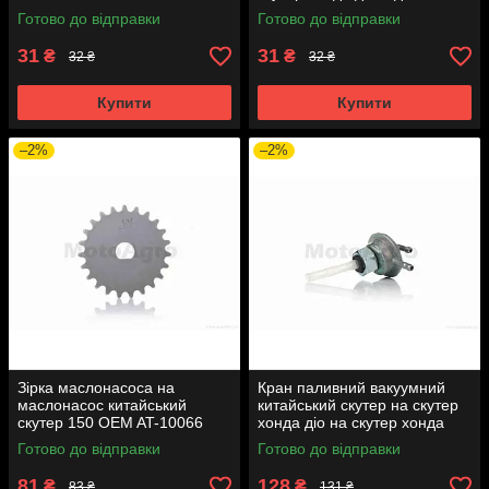
Готово до відправки
Готово до відправки
31
31
₴
₴
32 ₴
32 ₴
Купити
Купити
–2%
–2%
Зірка маслонасоса на
Кран паливний вакуумний
маслонасос китайський
китайський скутер на скутер
скутер 150 OEM AT-10066
хонда діо на скутер хонда
такт AF24 вкручується M16
Готово до відправки
Готово до відправки
AT-7074
81
128
₴
₴
83 ₴
131 ₴