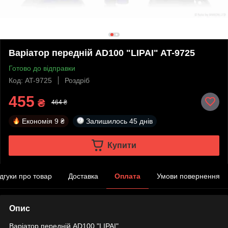
Варіатор передній AD100 "LIPAI" AT-9725
Готово до відправки
Код: AT-9725
Роздріб
455
₴
464 ₴
Економія
9 ₴
Залишилось
45 днів
Купити
ідгуки про товар
Доставка
Оплата
Умови повернення
Опис
Варіатор передній AD100 "LIPAI"