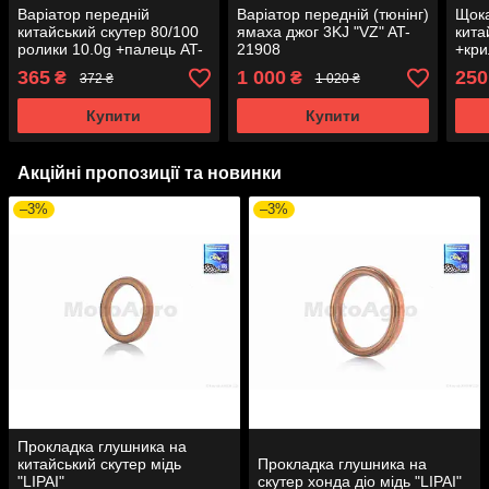
Варіатор передній
Варіатор передній (тюнінг)
Щока
китайський скутер 80/100
ямаха джог 3KJ "VZ" AT-
кита
ролики 10.0g +палець AT-
21908
+кри
3861
"LIP
365
1 000
250
₴
₴
372 ₴
1 020 ₴
Купити
Купити
Акційні пропозиції та новинки
–3%
–3%
Прокладка глушника на
китайський скутер мідь
Прокладка глушника на
"LIPAI"
скутер хонда діо мідь "LIPAI"