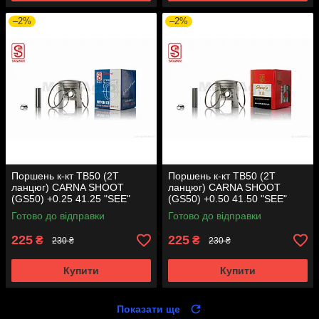
–2%
–2%
Поршень к-кт TB50 (2T
Поршень к-кт TB50 (2T
ланцюг) CARNA SHOOT
ланцюг) CARNA SHOOT
(GS50) +0.25 41.25 "SEE"
(GS50) +0.50 41.50 "SEE"
(Sheng-E) таємниця (акція)
(Sheng-E) таємниця (акція)
Готово до відправки
Готово до відправки
225
225
₴
₴
230 ₴
230 ₴
Купити
Купити
Показати ще