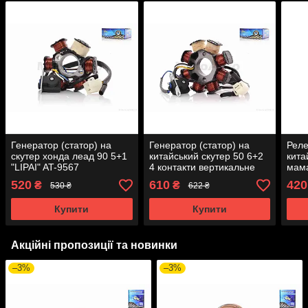
Генератор (статор) на
Генератор (статор) на
Реле
скутер хонда леад 90 5+1
китайський скутер 50 6+2
кита
"LIPAI" AT-9567
4 контакти вертикальне
мама
кріплення "LIPAI"
520
610
420
₴
₴
530 ₴
622 ₴
Купити
Купити
Акційні пропозиції та новинки
–3%
–3%