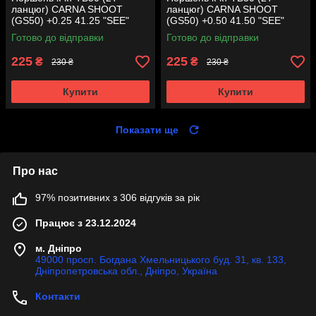
ланцюг) CARNA SHOOT
ланцюг) CARNA SHOOT
(GS50) +0.25 41.25 "SEE"
(GS50) +0.50 41.50 "SEE"
(Sheng-E) таємниця (акція)
(Sheng-E) таємниця (акція)
Готово до відправки
Готово до відправки
225
225
₴
₴
230 ₴
230 ₴
Купити
Купити
Показати ще
Про нас
97% позитивних з 306 відгуків за рік
Працює з 23.12.2024
м. Дніпро
49000 просп. Богдана Хмельницького буд. 31, кв. 133,
Дніпропетровська обл., Дніпро, Україна
Контакти