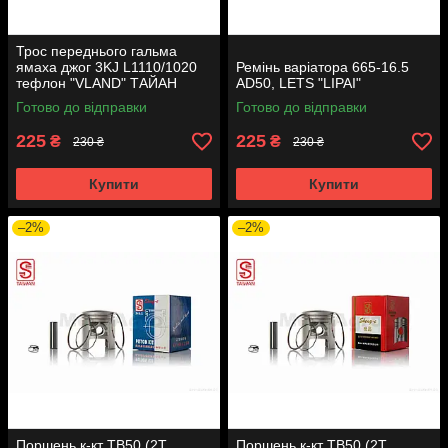
Трос переднього гальма
ямаха джог 3KJ L1110/1020
Ремінь варіатора 665-16.5
тефлон "VLAND" ТАЙАН
AD50, LETS "LIPAI"
Готово до відправки
Готово до відправки
225
225
₴
₴
230 ₴
230 ₴
Купити
Купити
–2%
–2%
Поршень к-кт TB50 (2T
Поршень к-кт TB50 (2T