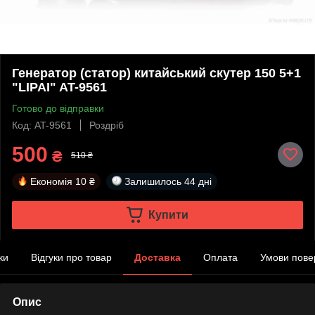
Генератор (статор) китайський скутер 150 5+1
"LIPAI" AT-9561
Готово до відправки
Код: AT-9561
Роздріб
500
₴
510 ₴
Економія
10 ₴
Залишилось
44 дні
Купити
ки
Відгуки про товар
Доставка
Оплата
Умови пове
Опис