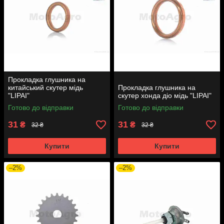
Прокладка глушника на
китайський скутер мідь
Прокладка глушника на
"LIPAI"
скутер хонда діо мідь "LIPAI"
Готово до відправки
Готово до відправки
31
31
₴
₴
32 ₴
32 ₴
Купити
Купити
–2%
–2%