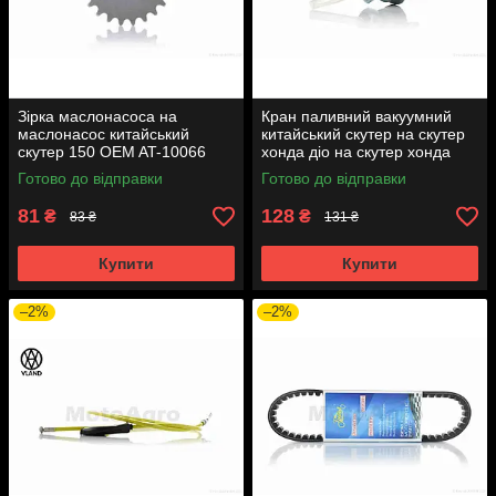
Зірка маслонасоса на
Кран паливний вакуумний
маслонасос китайський
китайський скутер на скутер
скутер 150 OEM AT-10066
хонда діо на скутер хонда
такт AF24 вкручується M16
Готово до відправки
Готово до відправки
AT-7074
81
128
₴
₴
83 ₴
131 ₴
Купити
Купити
–2%
–2%