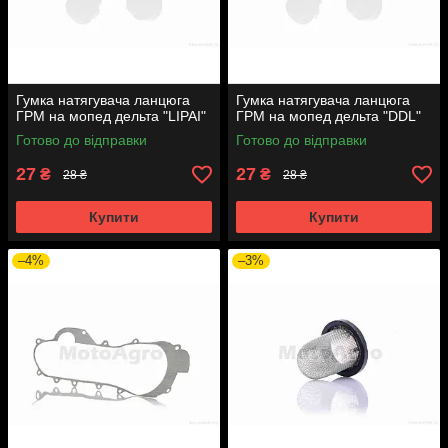
Гумка натягувача ланцюга
Гумка натягувача ланцюга
ГРМ на мопед дельта "LIPAI"
ГРМ на мопед дельта "DDL"
Готово до відправки
Готово до відправки
27
27
₴
₴
28 ₴
28 ₴
Купити
Купити
–4%
–3%