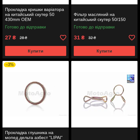
Прокладка кришки варіатора
на китайський скутер 50
Фільтр масляний на
430mm OEM
китайський скутер 50/150
Готово до відправки
Готово до відправки
27
31
₴
₴
28 ₴
32 ₴
Купити
Купити
–3%
Прокладка глушника на
мопед дельта азбест "LIPAI"