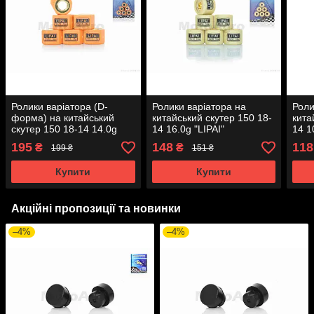
Ролики варіатора (D-
Ролики варіатора на
Роли
форма) на китайський
китайський скутер 150 18-
кита
скутер 150 18-14 14.0g
14 16.0g "LIPAI"
14 1
"LIPAI"
195
148
118
₴
₴
199 ₴
151 ₴
Купити
Купити
Акційні пропозиції та новинки
–4%
–4%