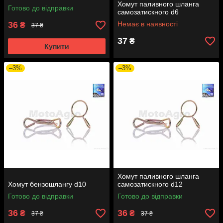
Хомут паливного шланга
Готово до відправки
самозатискного d6
36
Немає в наявності
₴
37 ₴
37
₴
Купити
–3%
–3%
Хомут паливного шланга
Хомут бензошлангу d10
самозатискного d12
Готово до відправки
Готово до відправки
36
36
₴
₴
37 ₴
37 ₴