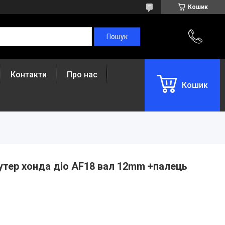
Кошик
Контакти
Про нас
Кошик
кутер хонда діо AF18 вал 12mm +палець