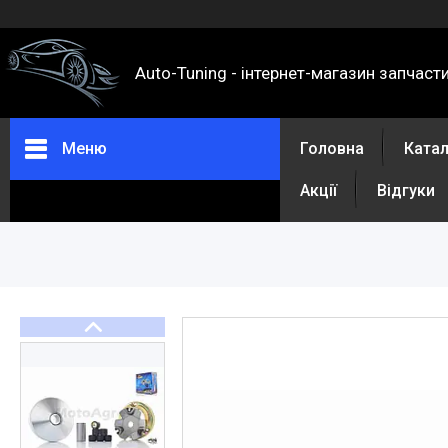
Auto-Tuning - інтернет-магазин запчаст
Меню
Головна
Ката
Акції
Відгуки
Каталог
Про нас
Контакти
Доставка та оплата
Повернення та обмін
Відгуки
Акції
Політика конфіденційності