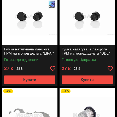
Гумка натягувача ланцюга
Гумка натягувача ланцюга
ГРМ на мопед дельта "LIPAI"
ГРМ на мопед дельта "DDL"
Готово до відправки
Готово до відправки
27
27
₴
₴
28 ₴
28 ₴
Купити
Купити
–4%
–3%