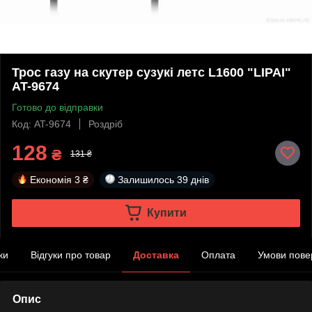
Трос газу на скутер сузукі летс L1600 "LIPAI"
AT-9674
Готово до відправки
Код: AT-9674
Роздріб
128
₴
131 ₴
Економія
3 ₴
Залишилось
39 днів
Купити
ки
Відгуки про товар
Доставка
Оплата
Умови пове
Опис