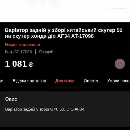
Варіатор задній у зборі китайський скутер 50
на скутер хонда діо AF34 AT-17098
Немає в наявності
Код: AT-17098
Роздріб
1 081
₴
ки
Відгуки про товар
Доставка
Оплата
Умови пове
Опис
Варіатор задній у зборі GY6 50, DIO AF34