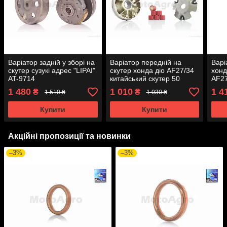
Варіатор задній у зборі на
Варіатор передній на
Варі
скутер сузукі адрес "LIPAI"
скутер хонда діо AF27/34
хонд
AT-9714
китайський скутер 50
AF27
"MSU" Тайвань AT-13217
леад
1 480
1 010
1 4
₴
₴
1 510 ₴
1 030 ₴
"LIPA
Купити
Купити
Акційні пропозиції та новинки
–3%
–3%