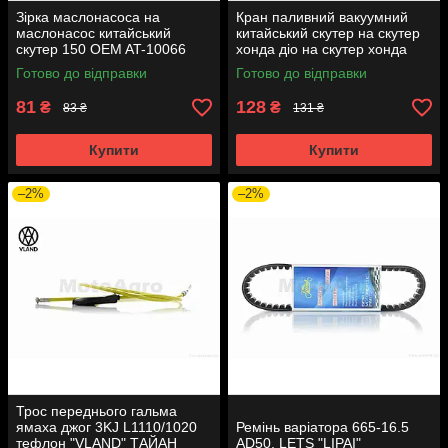
Зірка маслонасоса на
Кран паливний вакуумний
маслонасос китайський
китайський скутер на скутер
скутер 150 OEM AT-10066
хонда діо на скутер хонда
такт AF24 вкручується M16
Готово до відправки
Готово до відправки
AT-7074
81
128
₴
₴
83 ₴
131 ₴
Купити
Купити
–2%
–2%
Трос переднього гальма
ямаха джог 3KJ L1110/1020
Ремінь варіатора 665-16.5
тефлон "VLAND" ТАЙАН
AD50, LETS "LIPAI"