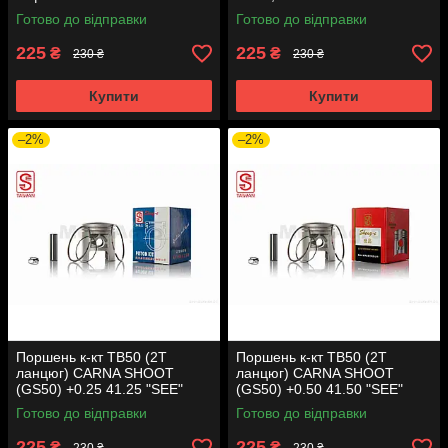
Готово до відправки
Готово до відправки
225
225
₴
₴
230 ₴
230 ₴
Купити
Купити
–2%
–2%
Поршень к-кт TB50 (2T
Поршень к-кт TB50 (2T
ланцюг) CARNA SHOOT
ланцюг) CARNA SHOOT
(GS50) +0.25 41.25 "SEE"
(GS50) +0.50 41.50 "SEE"
(Sheng-E) таємниця (акція)
(Sheng-E) таємниця (акція)
Готово до відправки
Готово до відправки
225
225
₴
₴
230 ₴
230 ₴