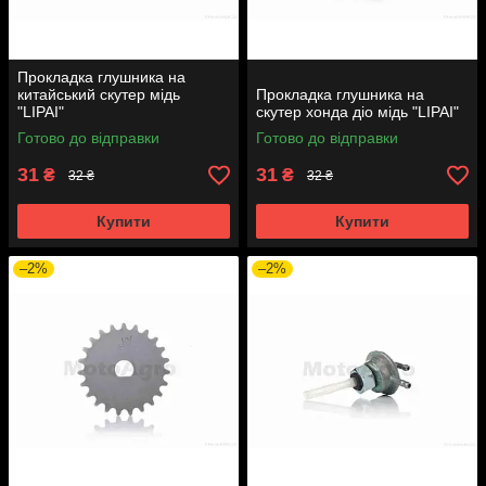
Прокладка глушника на
китайський скутер мідь
Прокладка глушника на
"LIPAI"
скутер хонда діо мідь "LIPAI"
Готово до відправки
Готово до відправки
31
31
₴
₴
32 ₴
32 ₴
Купити
Купити
–2%
–2%