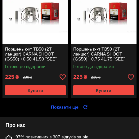
Поршень к-кт TB50 (2T
Поршень к-кт TB50 (2T
ланцюг) CARNA SHOOT
ланцюг) CARNA SHOOT
(GS50) +0.50 41.50 "SEE"
(GS50) +0.75 41.75 "SEE"
(Sheng-E) таємниця (акція)
(Sheng-E) таємниця (акція)
Готово до відправки
Готово до відправки
225
225
₴
₴
230 ₴
230 ₴
Купити
Купити
Показати ще
Про нас
97% позитивних з 307 відгуків за рік