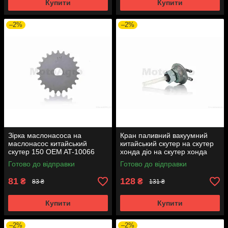
Купити
Купити
–2%
–2%
Зірка маслонасоса на
Кран паливний вакуумний
маслонасос китайський
китайський скутер на скутер
скутер 150 OEM AT-10066
хонда діо на скутер хонда
такт AF24 вкручується M16
Готово до відправки
Готово до відправки
AT-7074
81
128
₴
₴
83 ₴
131 ₴
Купити
Купити
–2%
–2%