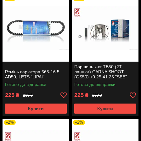
Поршень к-кт TB50 (2T
Ремінь варіатора 665-16.5
ланцюг) CARNA SHOOT
AD50, LETS "LIPAI"
(GS50) +0.25 41.25 "SEE"
(Sheng-E) таємниця (акція)
Готово до відправки
Готово до відправки
225
225
₴
₴
230 ₴
230 ₴
Купити
Купити
–2%
–2%