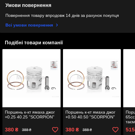
Умови повернення
Повернення товару впродовж 14 днів за рахунок покупця
Всі умови повернення
Подібні товари компанії
Поршень к-кт ямаха джог
Поршень к-кт ямаха джог
Порш
+0.25 40.25 "SCORPION"
+0.50 40.50 "SCORPION"
65cc
тає
380
380
515
₴
₴
388 ₴
388 ₴