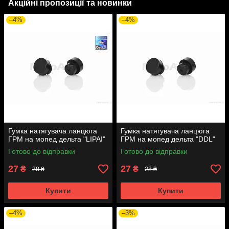
Акційні пропозиції та новинки
–4%
–4%
Гумка натягувача ланцюга
Гумка натягувача ланцюга
ГРМ на мопед дельта "LIPAI"
ГРМ на мопед дельта "DDL"
Готово до відправки
Готово до відправки
27
27
₴
₴
28 ₴
28 ₴
Купити
Купити
–4%
–3%