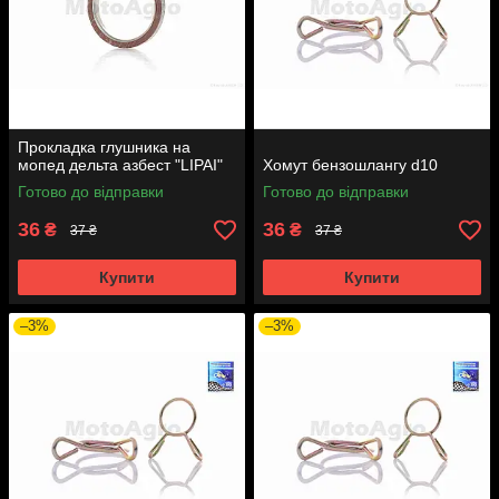
Прокладка глушника на
мопед дельта азбест "LIPAI"
Хомут бензошлангу d10
Готово до відправки
Готово до відправки
36
36
₴
₴
37 ₴
37 ₴
Купити
Купити
–3%
–3%