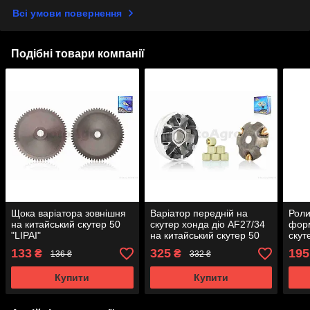
Всі умови повернення
Подібні товари компанії
Щока варіатора зовнішня
Варіатор передній на
Роли
на китайський скутер 50
скутер хонда діо AF27/34
форм
"LIPAI"
на китайський скутер 50
скут
ролики 8.5g "LIPAI"
"LIPA
133
325
195
₴
₴
136 ₴
332 ₴
Купити
Купити