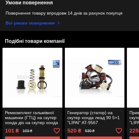
Умови повернення
Повернення товару впродовж 14 днів за рахунок покупця
Всі умови повернення
Подібні товари компанії
Ремкомплект гальмівної
Генератор (статор) на
Прив
машинки (ГТЦ) на скутер
скутер хонда леад 90 5+1
скут
хонда діо на скутер хонда
"LIPAI" AT-9567
"LIP
такт на скутер хонда леад
101
520
225
₴
₴
103 ₴
530 ₴
зі шнеком "LIPAI" AT-9626