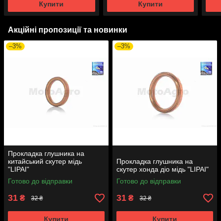
Купити
Купити
Акційні пропозиції та новинки
–3%
–3%
Прокладка глушника на
китайський скутер мідь
Прокладка глушника на
"LIPAI"
скутер хонда діо мідь "LIPAI"
Готово до відправки
Готово до відправки
31
31
₴
₴
32 ₴
32 ₴
Купити
Купити