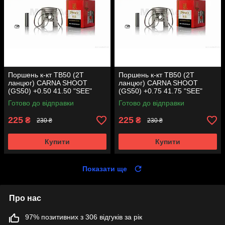
Поршень к-кт TB50 (2T
Поршень к-кт TB50 (2T
ланцюг) CARNA SHOOT
ланцюг) CARNA SHOOT
(GS50) +0.50 41.50 "SEE"
(GS50) +0.75 41.75 "SEE"
(Sheng-E) таємниця (акція)
(Sheng-E) таємниця (акція)
Готово до відправки
Готово до відправки
225
225
₴
₴
230 ₴
230 ₴
Купити
Купити
Показати ще
Про нас
97% позитивних з 306 відгуків за рік