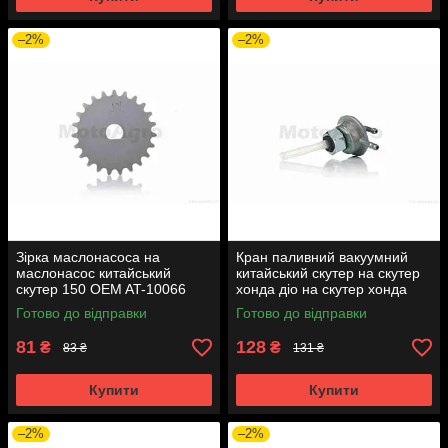
–2%
–2%
Зірка маслонасоса на
Кран паливний вакуумний
маслонасос китайський
китайський скутер на скутер
скутер 150 OEM AT-10066
хонда діо на скутер хонда
такт AF24 вкручується M16
Готово до відправки
Готово до відправки
AT-7074
81
128
₴
₴
83 ₴
131 ₴
Купити
Купити
–2%
–2%