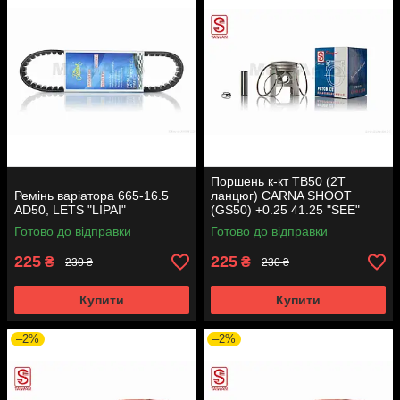
Поршень к-кт TB50 (2T
Ремінь варіатора 665-16.5
ланцюг) CARNA SHOOT
AD50, LETS "LIPAI"
(GS50) +0.25 41.25 "SEE"
(Sheng-E) таємниця (акція)
Готово до відправки
Готово до відправки
225
225
₴
₴
230 ₴
230 ₴
Купити
Купити
–2%
–2%