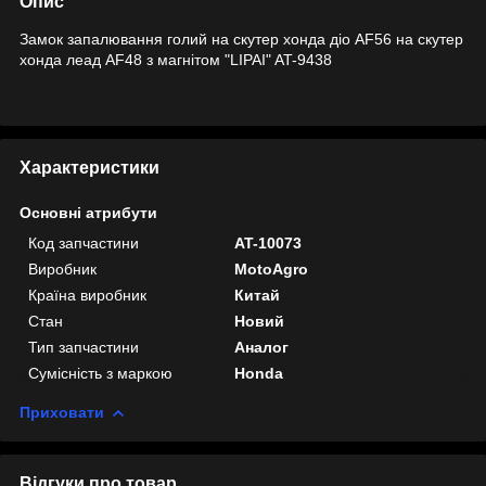
Опис
Замок запалювання голий на скутер хонда діо AF56 на скутер
хонда леад AF48 з магнітом "LIPAI" AT-9438
Характеристики
Основні атрибути
Код запчастини
AT-10073
Виробник
MotoAgro
Країна виробник
Китай
Стан
Новий
Тип запчастини
Аналог
Сумісність з маркою
Honda
Приховати
Відгуки про товар