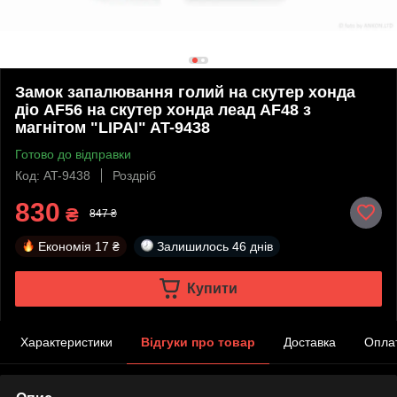
Замок запалювання голий на скутер хонда
діо AF56 на скутер хонда леад AF48 з
магнітом "LIPAI" AT-9438
Готово до відправки
Код: AT-9438
Роздріб
830
₴
847 ₴
Економія
17 ₴
Залишилось
46 днів
Купити
Характеристики
Відгуки про товар
Доставка
Опла