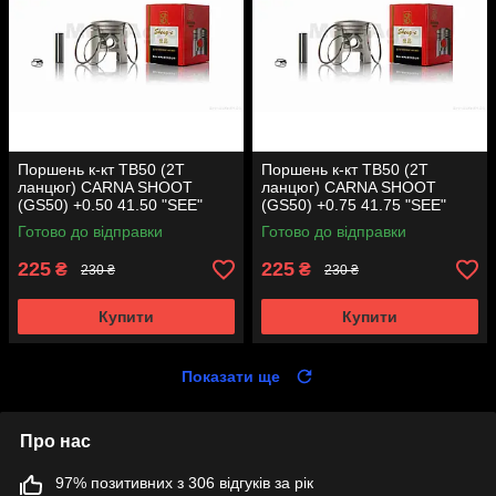
Поршень к-кт TB50 (2T
Поршень к-кт TB50 (2T
ланцюг) CARNA SHOOT
ланцюг) CARNA SHOOT
(GS50) +0.50 41.50 "SEE"
(GS50) +0.75 41.75 "SEE"
(Sheng-E) таємниця (акція)
(Sheng-E) таємниця (акція)
Готово до відправки
Готово до відправки
225
225
₴
₴
230 ₴
230 ₴
Купити
Купити
Показати ще
Про нас
97% позитивних з 306 відгуків за рік