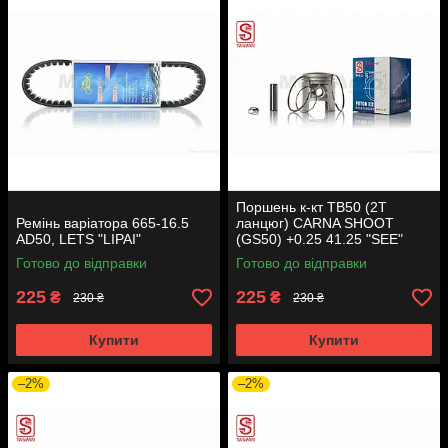
Поршень к-кт TB50 (2T
Ремінь варіатора 665-16.5
ланцюг) CARNA SHOOT
AD50, LETS "LIPAI"
(GS50) +0.25 41.25 "SEE"
(Sheng-E) таємниця (акція)
Готово до відправки
Готово до відправки
225
225
₴
₴
230 ₴
230 ₴
Купити
Купити
–2%
–2%