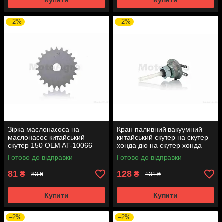
Купити
Купити
–2%
–2%
Зірка маслонасоса на
Кран паливний вакуумний
маслонасос китайський
китайський скутер на скутер
скутер 150 OEM AT-10066
хонда діо на скутер хонда
такт AF24 вкручується M16
Готово до відправки
Готово до відправки
AT-7074
81
128
₴
₴
83 ₴
131 ₴
Купити
Купити
–2%
–2%