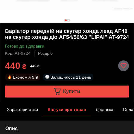
Варіатор передній на скутер хонда леад AF48
на скутер хонда діо AF54/56/63 "LIPAI" AT-9724
Готово до відправки
Код: AT-9724
Роздріб
440
₴
449 ₴
Економія
9 ₴
Залишилось
21 день
Купити
Характеристики
Відгуки про товар
Доставка
Опла
Опис