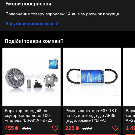
Умови повернення
Повернення товару впродовж 14 днів за рахунок покупця
Всі умови повернення
Подібні товари компанії
Варіатор передній на
Ремінь варіатора 667-18.0
Варі
скутер хонда леад 100
на скутер хонда діо AF35
хонд
+палець "LIPAI" AT-9722
(під алюміній) "LIPAI"
AF27
леад
455
225
1 4
₴
₴
464 ₴
230 ₴
"LIPA