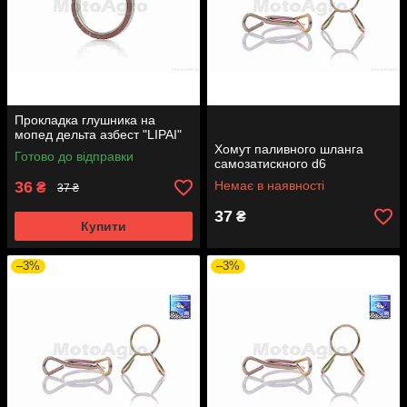
Прокладка глушника на
мопед дельта азбест "LIPAI"
Хомут паливного шланга
Готово до відправки
самозатискного d6
36
Немає в наявності
₴
37 ₴
37
₴
Купити
–3%
–3%