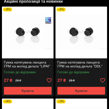
Акційні пропозиції та новинки
–4%
–4%
Гумка натягувача ланцюга
Гумка натягувача ланцюга
ГРМ на мопед дельта "LIPAI"
ГРМ на мопед дельта "DDL"
Готово до відправки
Готово до відправки
27
27
₴
₴
28 ₴
28 ₴
Купити
Купити
–4%
–3%