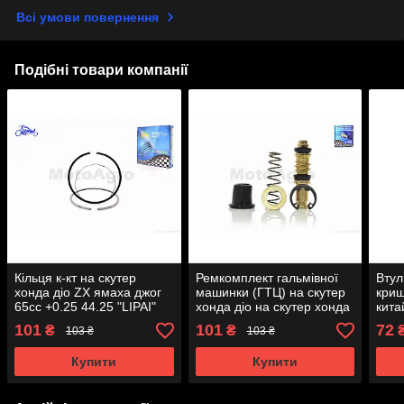
Всі умови повернення
Подібні товари компанії
Кільця к-кт на скутер
Ремкомплект гальмівної
Втул
хонда діо ZX ямаха джог
машинки (ГТЦ) на скутер
криш
65cc +0.25 44.25 "LIPAI"
хонда діо на скутер хонда
кита
AT-8970
такт на скутер хонда леад
скут
101
101
72
₴
₴
103 ₴
103 ₴
зі шнеком "LIPAI" AT-9626
AT-2
Купити
Купити