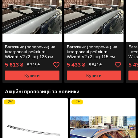
Багажник (поперечки) на
Багажник (поперечки) на
Бага
інтегровані рейлінги
інтегровані рейлінги
інте
Wizard V2 (2 шт) 125 см
Wizard V2 (2 шт) 115 см
Wiza
Чорний для Ауди Q8
Чорний для BMW X4 G02
Сір
5 613
5 433
5 4
₴
₴
5 725 ₴
5 542 ₴
2018- рр
2018- рр
2018
Купити
Купити
Акційні пропозиції та новинки
–2%
–2%