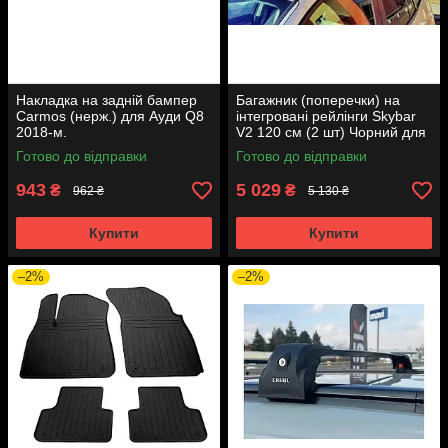
Накладка на задній бампер
Багажник (поперечки) на
Carmos (нерж.) для Ауди Q8
інтегровані рейлінги Skybar
2018-м.
V2 120 см (2 шт) Чорний для
Ауди Q8 2018- рр
Готово до відправки
Готово до відправки
943
5 029
₴
₴
962 ₴
5 130 ₴
Купити
Купити
–2%
–2%