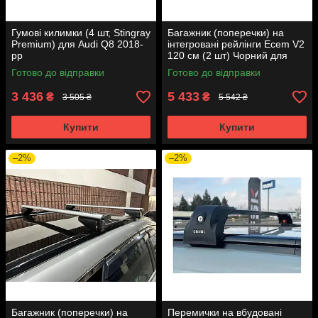
Гумові килимки (4 шт, Stingray
Багажник (поперечки) на
Premium) для Audi Q8 2018-
інтегровані рейлінги Ecem V2
рр
120 см (2 шт) Чорний для
Ауди Q8 2018- рр
Готово до відправки
Готово до відправки
3 436
5 433
₴
₴
3 505 ₴
5 542 ₴
Купити
Купити
–2%
–2%
Багажник (поперечки) на
Перемички на вбудовані