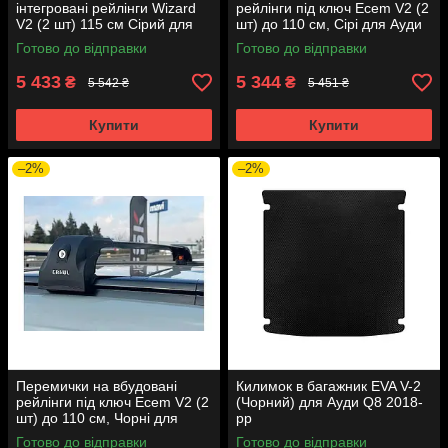
інтегровані рейлінги Wizard
рейлінги під ключ Ecem V2 (2
V2 (2 шт) 115 см Сірий для
шт) до 110 см, Сірі для Ауди
Ауди Q8 2018- мм
Q8 2018- рр
Готово до відправки
Готово до відправки
5 433
5 344
₴
₴
5 542 ₴
5 451 ₴
Купити
Купити
–2%
–2%
Перемички на вбудовані
Килимок в багажник EVA V-2
рейлінги під ключ Ecem V2 (2
(Чорний) для Ауди Q8 2018-
шт) до 110 см, Чорні для
рр
Ауди Q8 2018- рр
Готово до відправки
Готово до відправки