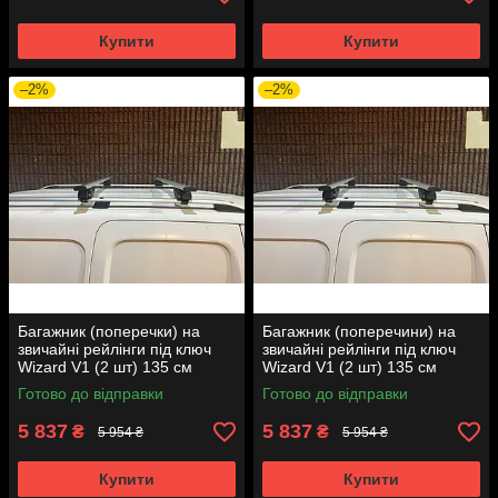
Купити
Купити
–2%
–2%
Багажник (поперечки) на
Багажник (поперечини) на
звичайні рейлінги під ключ
звичайні рейлінги під ключ
Wizard V1 (2 шт) 135 см
Wizard V1 (2 шт) 135 см
Сірий для Audi A4 B9 2015-
Чорний для Ауди A4 B9 2015-
Готово до відправки
Готово до відправки
2024р.
2024рр.
5 837
5 837
₴
₴
5 954 ₴
5 954 ₴
Купити
Купити