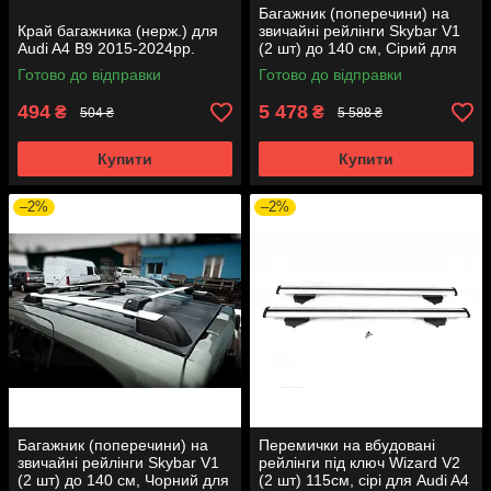
Багажник (поперечини) на
Край багажника (нерж.) для
звичайні рейлінги Skybar V1
Audi A4 B9 2015-2024рр.
(2 шт) до 140 см, Сірий для
Ауди A4 B9 2015-2024 рр
Готово до відправки
Готово до відправки
494
5 478
₴
₴
504 ₴
5 588 ₴
Купити
Купити
–2%
–2%
Багажник (поперечини) на
Перемички на вбудовані
звичайні рейлінги Skybar V1
рейлінги під ключ Wizard V2
(2 шт) до 140 см, Чорний для
(2 шт) 115см, сірі для Audi A4