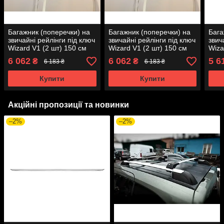
Багажник (поперечки) на
Багажник (поперечки) на
Бага
звичайні рейлінги під ключ
звичайні рейлінги під ключ
звич
Wizard V1 (2 шт) 150 см
Wizard V1 (2 шт) 150 см
Wiza
Сірий для Audi A4 B8
Сірий для Range Rover
Чорн
6 062
6 062
5 6
₴
₴
6 183 ₴
6 183 ₴
2007-2015р.
Evoque 2012-2018р.
2015
Купити
Купити
Акційні пропозиції та новинки
–2%
–2%