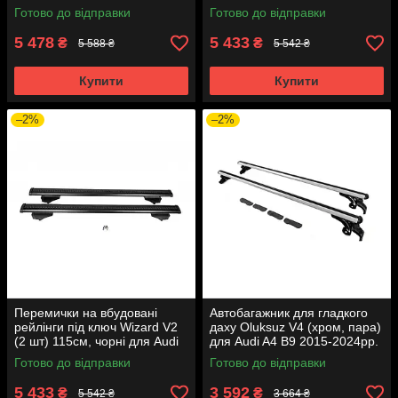
Ауди A4 B9 2015-2024 рр
B9 2015-2024р.
Готово до відправки
Готово до відправки
5 478
5 433
₴
₴
5 588 ₴
5 542 ₴
Купити
Купити
–2%
–2%
Перемички на вбудовані
Автобагажник для гладкого
рейлінги під ключ Wizard V2
даху Oluksuz V4 (хром, пара)
(2 шт) 115см, чорні для Audi
для Audi A4 B9 2015-2024рр.
A4 B9 2015-2024рр.
Готово до відправки
Готово до відправки
5 433
3 592
₴
₴
5 542 ₴
3 664 ₴