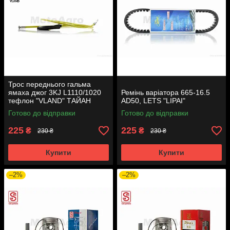
Трос переднього гальма
ямаха джог 3KJ L1110/1020
Ремінь варіатора 665-16.5
тефлон "VLAND" ТАЙАН
AD50, LETS "LIPAI"
Готово до відправки
Готово до відправки
225
225
₴
₴
230 ₴
230 ₴
Купити
Купити
–2%
–2%