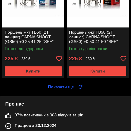
Поршень к-кт TB50 (2T
Поршень к-кт TB50 (2T
ланцюг) CARNA SHOOT
ланцюг) CARNA SHOOT
(GS50) +0.25 41.25 "SEE"
(GS50) +0.50 41.50 "SEE"
(Sheng-E) таємниця (акція)
(Sheng-E) таємниця (акція)
Готово до відправки
Готово до відправки
225
225
₴
₴
230 ₴
230 ₴
Купити
Купити
Показати ще
Про нас
97% позитивних з 308 відгуків за рік
Працює з 23.12.2024