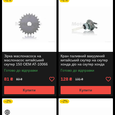
–2%
–2%
Зірка маслонасоса на
Кран паливний вакуумний
маслонасос китайський
китайський скутер на скутер
скутер 150 OEM AT-10066
хонда діо на скутер хонда
такт AF24 вкручується M16
Готово до відправки
Готово до відправки
AT-7074
81
128
₴
₴
83 ₴
131 ₴
Купити
Купити
–2%
–2%