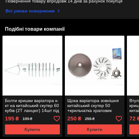
Повернення товару впродовж 14 днів за рахунок покупця
Всі умови повернення
Подібні товари компанії
Болти кришки варіатора к-
Щока варіатора зовнішня
Втул
кт на китайський скутер 60
китайський скутер 50
криш
кубів (2T ланцюг) 14шт під
+крильчатка храповик
кита
шестигранник "UA ZMZ"
"LIPAI" AT-9748
скут
195
250
72
₴
₴
199 ₴
255 ₴
AT-7112
AT-2
Купити
Купити