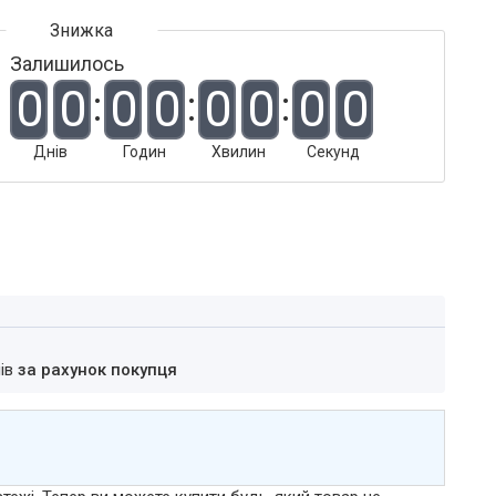
Залишилось
0
0
0
0
0
0
0
0
Днів
Годин
Хвилин
Секунд
нів
за рахунок покупця