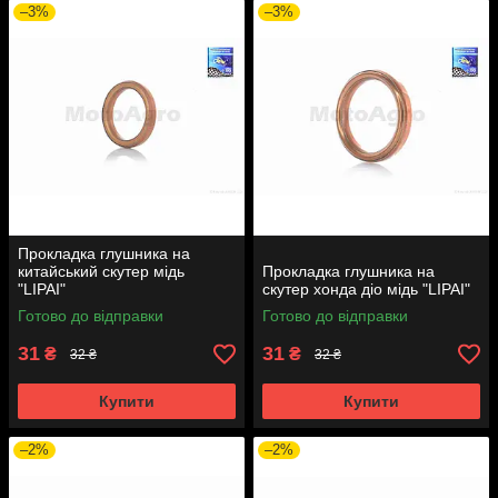
–3%
–3%
Прокладка глушника на
китайський скутер мідь
Прокладка глушника на
"LIPAI"
скутер хонда діо мідь "LIPAI"
Готово до відправки
Готово до відправки
31
31
₴
₴
32 ₴
32 ₴
Купити
Купити
–2%
–2%