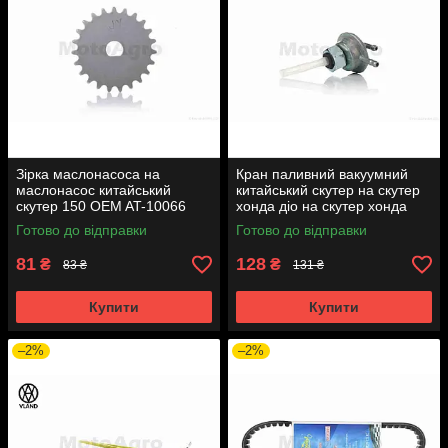
Зірка маслонасоса на
Кран паливний вакуумний
маслонасос китайський
китайський скутер на скутер
скутер 150 OEM AT-10066
хонда діо на скутер хонда
такт AF24 вкручується M16
Готово до відправки
Готово до відправки
AT-7074
81
128
₴
₴
83 ₴
131 ₴
Купити
Купити
–2%
–2%