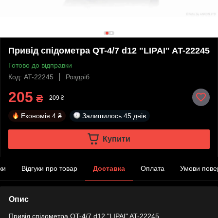
Привід спідометра QT-4/7 d12 "LIPAI" AT-22245
Готово до відправки
Код: AT-22245
Роздріб
205
₴
209 ₴
Економія
4 ₴
Залишилось
45 днів
Купити
ки
Відгуки про товар
Доставка
Оплата
Умови пове
Опис
Привід спідометра QT-4/7 d12 "LIPAI" AT-22245