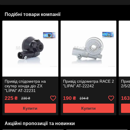
Подібні товари компанії
Привід спідометра на
Привід спідометра RACE 2
Прив
скутер хонда діо ZX
"LIPAI" AT-22242
2/5/
"LIPAI" AT-22231
225
190
163
₴
₴
230 ₴
194 ₴
Купити
Купити
Акційні пропозиції та новинки