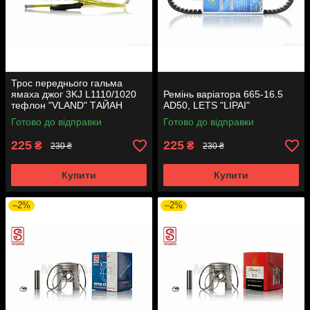
Трос переднього гальма
ямаха джог 3KJ L1110/1020
Ремінь варіатора 665-16.5
тефлон "VLAND" ТАЙАН
AD50, LETS "LIPAI"
Готово до відправки
Готово до відправки
225
225
₴
₴
230 ₴
230 ₴
Купити
Купити
–2%
–2%