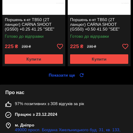
Поршень к-кт TB50 (2T
Поршень к-кт TB50 (2T
ланцюг) CARNA SHOOT
ланцюг) CARNA SHOOT
(GS50) +0.25 41.25 "SEE"
(GS50) +0.50 41.50 "SEE"
(Sheng-E) таємниця (акція)
(Sheng-E) таємниця (акція)
Готово до відправки
Готово до відправки
225
225
₴
₴
230 ₴
230 ₴
Купити
Купити
Показати ще
Про нас
97% позитивних з 308 відгуків за рік
Працює з 23.12.2024
м. Дніпро
49000 просп. Богдана Хмельницького буд. 31, кв. 133,