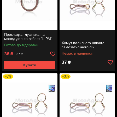
Прокладка глушника на
мопед дельта азбест "LIPAI"
Хомут паливного шланга
Готово до відправки
самозатискного d6
36
Немає в наявності
₴
37 ₴
37
₴
Купити
–3%
–3%