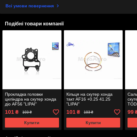
Всі умови повернення
Подібні товари компанії
Прокладка головки
Кільця на скутер хонда
Саль
циліндра на скутер хонда
такт AF16 +0.25 41.25
скут
діо AF56 "LIPAI"
"LIPAI"
TOD
101
101
99
₴
₴
103 ₴
103 ₴
Купити
Купити