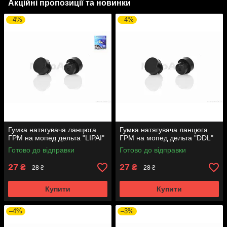
Акційні пропозиції та новинки
–4%
–4%
Гумка натягувача ланцюга
Гумка натягувача ланцюга
ГРМ на мопед дельта "LIPAI"
ГРМ на мопед дельта "DDL"
Готово до відправки
Готово до відправки
27
27
₴
₴
28 ₴
28 ₴
Купити
Купити
–4%
–3%