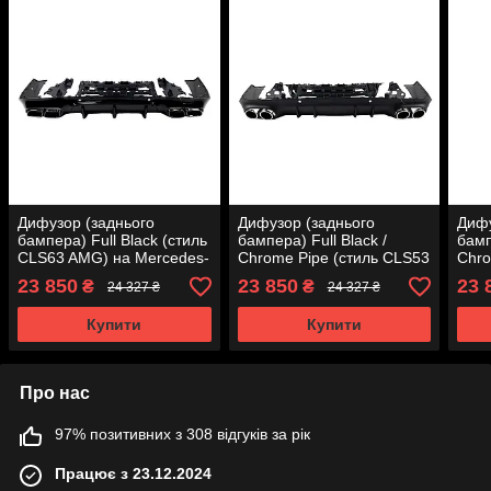
Дифузор (заднього
Дифузор (заднього
Дифу
бампера) Full Black (стиль
бампера) Full Black /
бамп
CLS63 AMG) на Mercedes-
Chrome Pipe (стиль CLS53
Chro
Benz CLS-Class C257
AMG) на Mercedes-Benz
AMG)
23 850
23 850
23 
₴
₴
24 327 ₴
24 327 ₴
2018-2022 року
CLS-Class C257 2018-
CLS-
2022 року
2022
Купити
Купити
Про нас
97% позитивних з 308 відгуків за рік
Працює з 23.12.2024