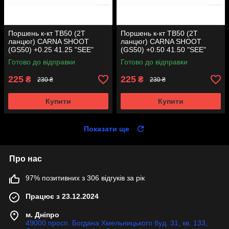
Поршень к-кт TB50 (2T
Поршень к-кт TB50 (2T
ланцюг) CARNA SHOOT
ланцюг) CARNA SHOOT
(GS50) +0.25 41.25 "SEE"
(GS50) +0.50 41.50 "SEE"
(Sheng-E) таємниця (акція)
(Sheng-E) таємниця (акція)
Готово до відправки
Готово до відправки
225
225
₴
₴
230 ₴
230 ₴
Купити
Купити
Показати ще
Про нас
97% позитивних з 306 відгуків за рік
Працює з 23.12.2024
м. Дніпро
49000 просп. Богдана Хмельницького буд. 31, кв. 133,