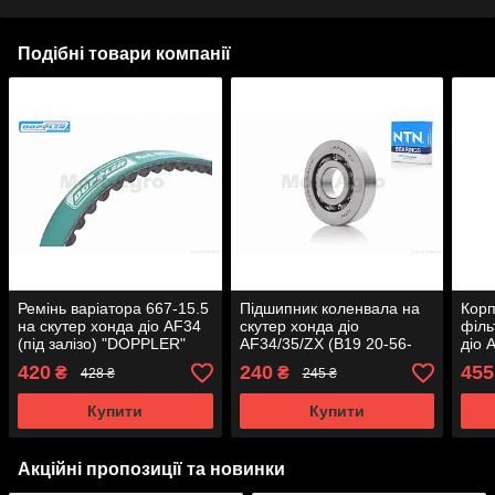
Подібні товари компанії
Ремінь варіатора 667-15.5
Підшипник коленвала на
Корп
на скутер хонда діо AF34
скутер хонда діо
філь
(під залізо) "DOPPLER"
AF34/35/ZX (B19 20-56-
діо 
12) "NTN"
AT-1
420
240
455
₴
₴
428 ₴
245 ₴
Купити
Купити
Акційні пропозиції та новинки