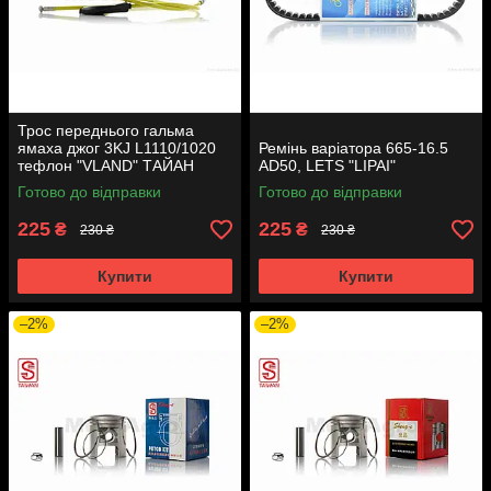
Трос переднього гальма
ямаха джог 3KJ L1110/1020
Ремінь варіатора 665-16.5
тефлон "VLAND" ТАЙАН
AD50, LETS "LIPAI"
Готово до відправки
Готово до відправки
225
225
₴
₴
230 ₴
230 ₴
Купити
Купити
–2%
–2%