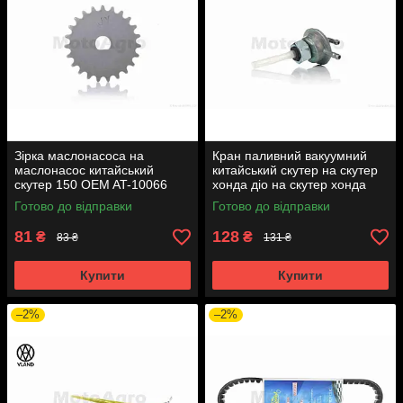
Зірка маслонасоса на
Кран паливний вакуумний
маслонасос китайський
китайський скутер на скутер
скутер 150 OEM AT-10066
хонда діо на скутер хонда
такт AF24 вкручується M16
Готово до відправки
Готово до відправки
AT-7074
81
128
₴
₴
83 ₴
131 ₴
Купити
Купити
–2%
–2%