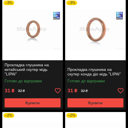
–3%
–3%
Прокладка глушника на
китайський скутер мідь
Прокладка глушника на
"LIPAI"
скутер хонда діо мідь "LIPAI"
Готово до відправки
Готово до відправки
31
31
₴
₴
32 ₴
32 ₴
Купити
Купити
–2%
–2%