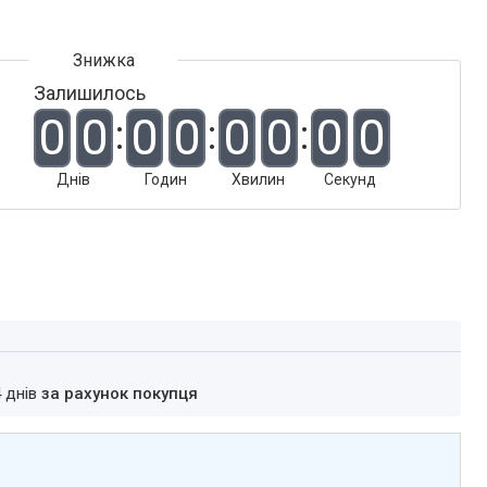
Залишилось
0
0
0
0
0
0
0
0
Днів
Годин
Хвилин
Секунд
4 днів
за рахунок покупця