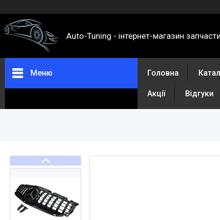
Auto-Tuning - інтернет-магазин запчаст
Меню
Головна
Ката
Акції
Відгуки
Каталог
Про нас
Контакти
Доставка та оплата
Повернення та обмін
Відгуки
Акції
Політика конфіденційності