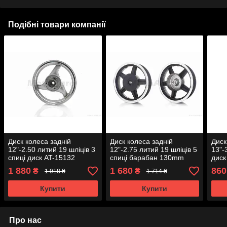
Подібні товари компанії
Диск колеса задній
Диск колеса задній
Диск
12"-2.50 литий 19 шліців 3
12"-2.75 литий 19 шліців 5
13"-
спиці диск AT-15132
спиці барабан 130mm
диск
чорно-сірий
1 880
1 680
860
₴
₴
1 918 ₴
1 714 ₴
Купити
Купити
Про нас