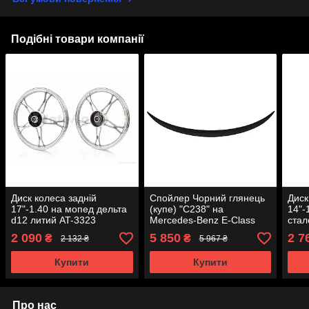
Подібні товари компанії
Диск колеса задній
Спойлер Чорний глянець
Диск
17"-1.40 на мопед дельта
(купе) "C238" на
14"-
d12 литий AT-3323
Mercedes-Benz E-Class
стал
W213 2020-2023 роки
2 090
5 850
2 7
₴
₴
2 132 ₴
5 967 ₴
Купити
Купити
Про нас