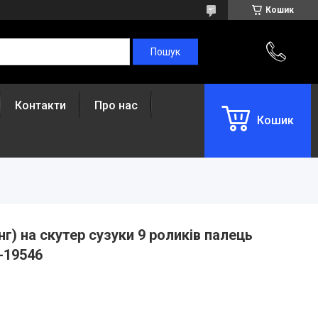
Кошик
Контакти
Про нас
Кошик
нг) на скутер сузуки 9 роликів палець
-19546