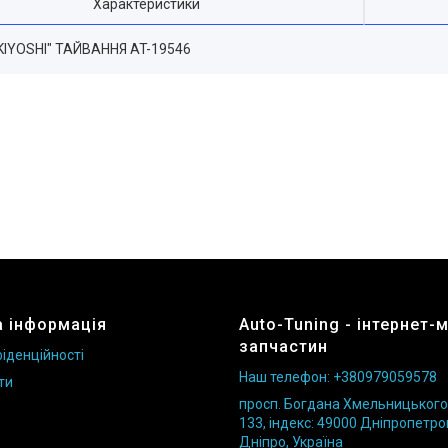
Характеристики
 "KIYOSHI" ТАЙВАННЯ AT-19546
 інформація
Auto-Tuning - інтернет-
запчастин
іденційності
Наш телефон: +380979059578
ти
просп. Богдана Хмельницького б
133, індекс: 49000 Дніпропетро
Дніпро, Україна