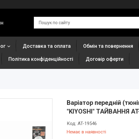
ин
лог
Доставка та оплата
Обмін та повернення
Політика конфіденційності
Договір оферти
Варіатор передній (тюні
"KIYOSHI" ТАЙВАННЯ AT
Код:
AT-19546
Немає в наявності