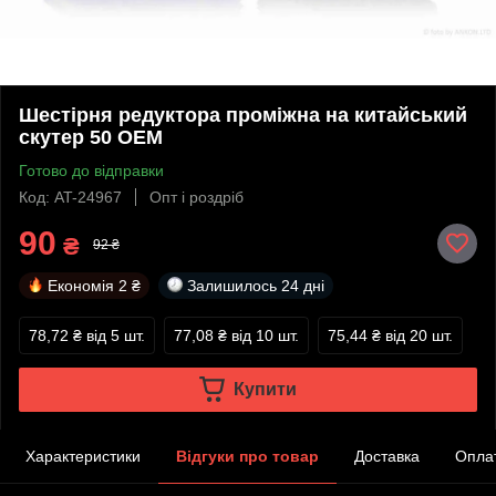
Шестірня редуктора проміжна на китайський
скутер 50 OEM
Готово до відправки
Код: AT-24967
Опт і роздріб
90
₴
92 ₴
Економія
2 ₴
Залишилось
24 дні
78,72 ₴
від 5 шт.
77,08 ₴
від 10 шт.
75,44 ₴
від 20 шт.
Купити
Характеристики
Відгуки про товар
Доставка
Опла