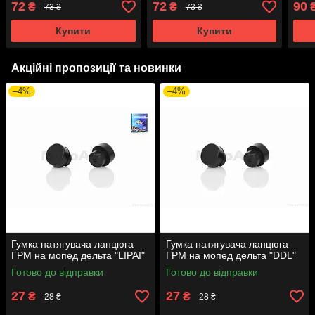
72
72
90
₴
₴
73 ₴
73 ₴
Купити
Купити
Акційні пропозиції та новинки
–4%
–4%
Гумка натягувача ланцюга
Гумка натягувача ланцюга
ГРМ на мопед дельта "LIPAI"
ГРМ на мопед дельта "DDL"
Готово до відправки
Готово до відправки
27
27
₴
₴
28 ₴
28 ₴