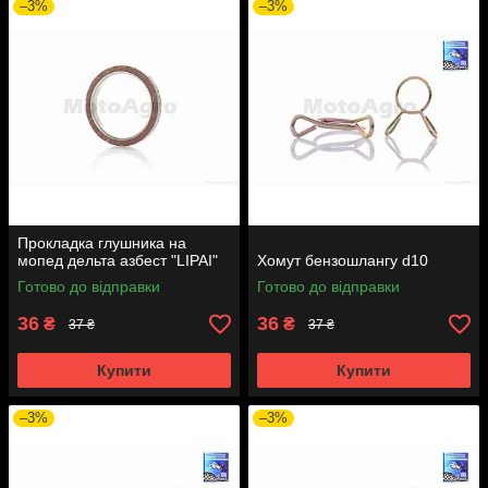
–3%
–3%
Прокладка глушника на
мопед дельта азбест "LIPAI"
Хомут бензошлангу d10
Готово до відправки
Готово до відправки
36
36
₴
₴
37 ₴
37 ₴
Купити
Купити
–3%
–3%