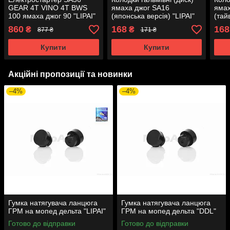
GEAR 4T VINO 4T BWS
ямаха джог SA16
ямах
100 ямаха джог 90 "LIPAI"
(японська версія) "LIPAI"
(тай
AT-19271
"LIP
860
168
168
₴
₴
877 ₴
171 ₴
Купити
Купити
Акційні пропозиції та новинки
–4%
–4%
Гумка натягувача ланцюга
Гумка натягувача ланцюга
ГРМ на мопед дельта "LIPAI"
ГРМ на мопед дельта "DDL"
Готово до відправки
Готово до відправки