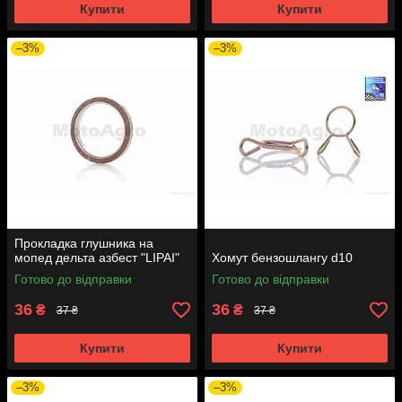
Купити
Купити
–3%
–3%
Прокладка глушника на
мопед дельта азбест "LIPAI"
Хомут бензошлангу d10
Готово до відправки
Готово до відправки
36
36
₴
₴
37 ₴
37 ₴
Купити
Купити
–3%
–3%