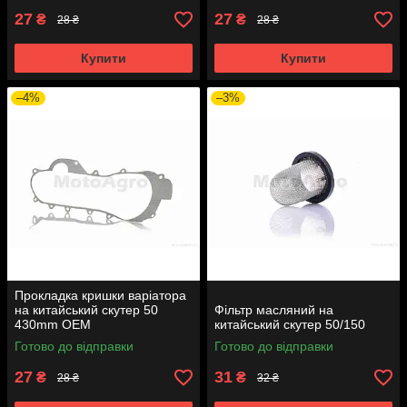
27
27
₴
₴
28 ₴
28 ₴
Купити
Купити
–4%
–3%
Прокладка кришки варіатора
на китайський скутер 50
Фільтр масляний на
430mm OEM
китайський скутер 50/150
Готово до відправки
Готово до відправки
27
31
₴
₴
28 ₴
32 ₴