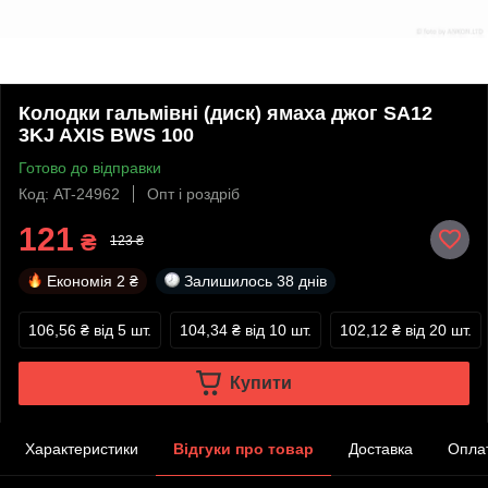
Колодки гальмівні (диск) ямаха джог SA12
3KJ AXIS BWS 100
Готово до відправки
Код: AT-24962
Опт і роздріб
121
₴
123 ₴
Економія
2 ₴
Залишилось
38 днів
106,56 ₴
від 5 шт.
104,34 ₴
від 10 шт.
102,12 ₴
від 20 шт.
Купити
Характеристики
Відгуки про товар
Доставка
Опла