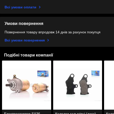
Всі умови оплати
Умови повернення
Повернення товару впродовж 14 днів за рахунок покупця
Всі умови повернення
Подібні товари компанії
Електростартер SA36
Колодки гальмівні (диск)
Коло