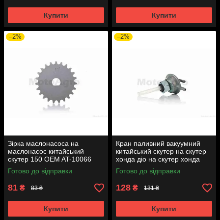
Купити
Купити
–2%
–2%
Зірка маслонасоса на
Кран паливний вакуумний
маслонасос китайський
китайський скутер на скутер
скутер 150 OEM AT-10066
хонда діо на скутер хонда
такт AF24 вкручується M16
Готово до відправки
Готово до відправки
AT-7074
81
128
₴
₴
83 ₴
131 ₴
Купити
Купити