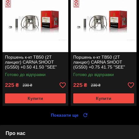
Поршень к-кт TB50 (2T
Поршень к-кт TB50 (2T
ланцюг) CARNA SHOOT
ланцюг) CARNA SHOOT
(GS50) +0.50 41.50 "SEE"
(GS50) +0.75 41.75 "SEE"
(Sheng-E) таємниця (акція)
(Sheng-E) таємниця (акція)
Готово до відправки
Готово до відправки
225
225
₴
₴
230 ₴
230 ₴
Купити
Купити
Показати ще
Про нас