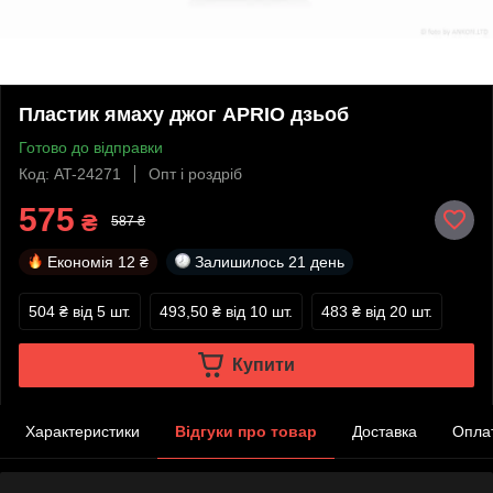
Пластик ямаху джог APRIO дзьоб
Готово до відправки
Код: AT-24271
Опт і роздріб
575
₴
587 ₴
Економія
12 ₴
Залишилось
21 день
504 ₴
від 5 шт.
493,50 ₴
від 10 шт.
483 ₴
від 20 шт.
Купити
Характеристики
Відгуки про товар
Доставка
Опла