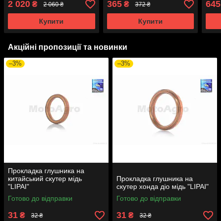
2 020
365
645
₴
₴
2 060 ₴
372 ₴
Купити
Купити
Акційні пропозиції та новинки
–3%
–3%
Прокладка глушника на
китайський скутер мідь
Прокладка глушника на
"LIPAI"
скутер хонда діо мідь "LIPAI"
Готово до відправки
Готово до відправки
31
31
₴
₴
32 ₴
32 ₴