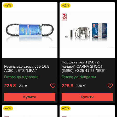
–2%
–2%
Поршень к-кт TB50 (2T
Ремінь варіатора 665-16.5
ланцюг) CARNA SHOOT
AD50, LETS "LIPAI"
(GS50) +0.25 41.25 "SEE"
(Sheng-E) таємниця (акція)
Готово до відправки
Готово до відправки
225
225
₴
₴
230 ₴
230 ₴
Купити
Купити
–2%
–2%