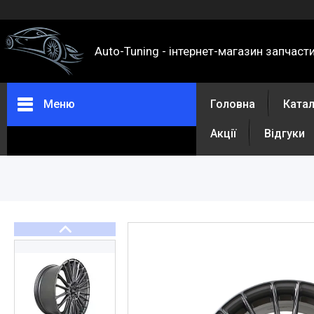
Auto-Tuning - інтернет-магазин запчаст
Меню
Головна
Ката
Акції
Відгуки
Каталог
Про нас
Контакти
Доставка та оплата
Повернення та обмін
Відгуки
Акції
Політика конфіденційності