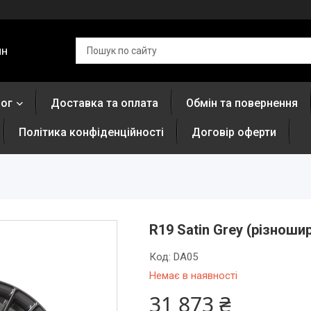
ин
лог
Доставка та оплата
Обмін та повернення
Політика конфіденційності
Договір оферти
R19 Satin Grey (різноши
Код:
DA05
Немає в наявності
31 873 ₴