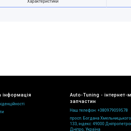
Характеристики
 інформація
Auto-Tuning - інтернет-
запчастин
іденційності
Наш телефон: +380979059578
ти
просп. Богдана Хмельницького б
133, індекс: 49000 Дніпропетро
Дніпро, Україна