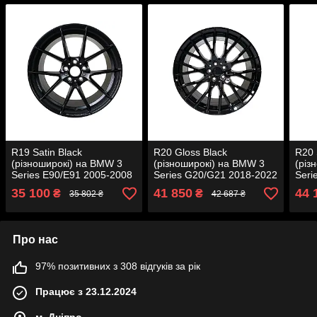
R19 Satin Black
R20 Gloss Black
R20 
(різноширокі) на BMW 3
(різноширокі) на BMW 3
(різ
Series E90/E91 2005-2008
Series G20/G21 2018-2022
Seri
року
року
року
35 100
41 850
44 
₴
₴
35 802 ₴
42 687 ₴
Про нас
97% позитивних з 308 відгуків за рік
Працює з 23.12.2024