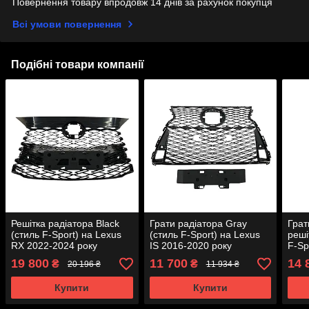
Повернення товару впродовж 14 днів за рахунок покупця
Всі умови повернення
Подібні товари компанії
Решітка радіатора Black
Грати радіатора Gray
Грат
(стиль F-Sport) на Lexus
(стиль F-Sport) на Lexus
реші
RX 2022-2024 року
IS 2016-2020 року
F-Sp
2018
19 800
11 700
14 
₴
₴
20 196 ₴
11 934 ₴
Купити
Купити