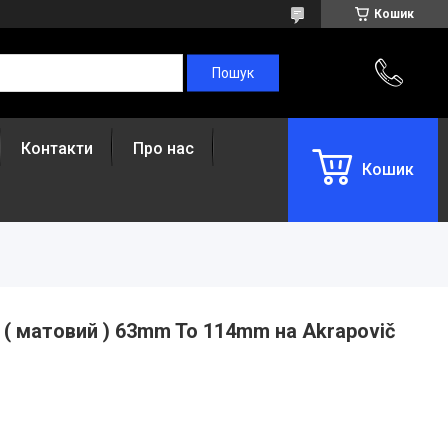
Кошик
Контакти
Про нас
Кошик
 ( матовий ) 63mm To 114mm на Akrapovič