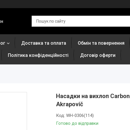
ин
лог
Доставка та оплата
Обмін та повернення
Політика конфіденційності
Договір оферти
Насадки на вихлоп Carbon
Akrapovič
Код:
WH-0306(114)
Готово до відправки