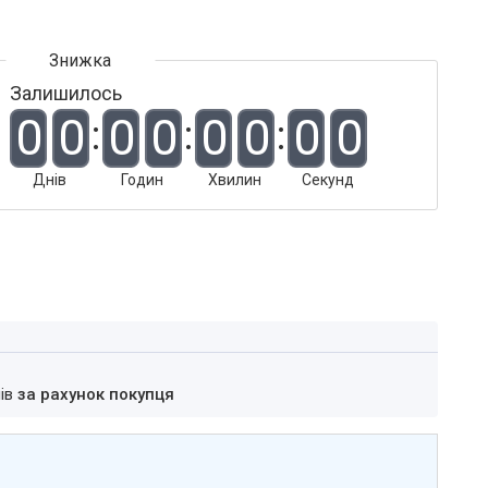
Залишилось
0
0
0
0
0
0
0
0
Днів
Годин
Хвилин
Секунд
нів
за рахунок покупця