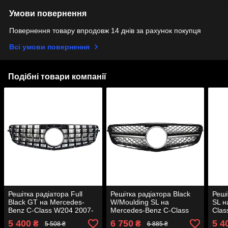
Умови повернення
Повернення товару впродовж 14 днів за рахунок покупця
Всі умови повернення
Подібні товари компанії
Решітка радіатора Full
Решітка радіатора Black
Реші
Black GT на Mercedes-
W/Moulding SL на
SL н
Benz C-Class W204 2007-
Mercedes-Benz C-Class
Clas
2014 року
W204 2007-2014 року
року
5 400
6 750
5 4
₴
₴
5 508 ₴
6 885 ₴