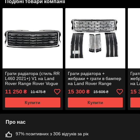
Подібні товари компанії
Грати радіатора (стиль RR
Грати радіатора +
Грат
L460 2021+) V1 на Land
жебраки + грати в бампер
жебр
Rover Range Rover Vogue
на Land Rover Range
на L
L405 2013-2017 року
Rover Vogue L405 2013-
Rove
11 250
15 300
15 
₴
₴
11 475 ₴
15 606 ₴
2017 року
2017
Купити
Купити
Про нас
97% позитивних з 306 відгуків за рік