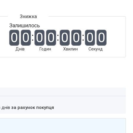
Залишилось
0
0
0
0
0
0
0
0
Днів
Годин
Хвилин
Секунд
4 днів
за рахунок покупця