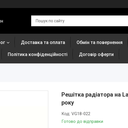
ин
лог
Доставка та оплата
Обмін та повернення
Політика конфіденційності
Договір оферти
Решітка радіатора на L
року
Код:
VG18-022
Готово до відправки