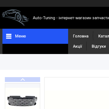
Auto-Tuning - інтернет-магазин запчаст
Меню
Головна
Ката
Акції
Відгуки
Каталог
Про нас
Контакти
Доставка та оплата
Повернення та обмін
Відгуки
Акції
Політика конфіденційності