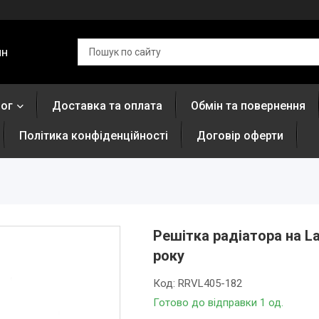
ин
лог
Доставка та оплата
Обмін та повернення
Політика конфіденційності
Договір оферти
Решітка радіатора на L
року
Код:
RRVL405-182
Готово до відправки 1 од.