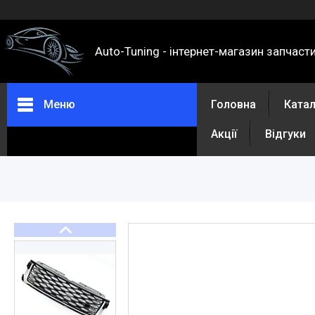
Auto-Tuning - інтернет-магазин запчаст
Меню
Головна
Ката
Акції
Відгуки
Каталог
Про нас
Контакти
Доставка та оплата
Повернення та обмін
Відгуки
Акції
Політика конфіденційності