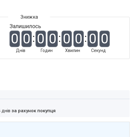
Залишилось
0
0
0
0
0
0
0
0
Днів
Годин
Хвилин
Секунд
4 днів
за рахунок покупця