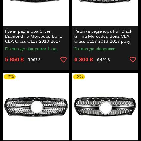
Грати радіатора Silver
Решітка радіатора Full Black
Diamond на Mercedes-Benz
GT на Mercedes-Benz CLA-
CLA-Class C117 2013-2017
Class C117 2013-2017 року
року
Готово до відправки 1 од.
Готово до відправки
5 850
6 300
₴
₴
5 967 ₴
6 426 ₴
–2%
–2%