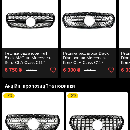
Решітка радіатора Full
Решітка радіатора Black
Реші
Black AMG на Mercedes-
Diamond на Mercedes-
Diam
Benz CLA-Class C117
Benz CLA-Class C117
Benz
2013-2017 року
2013-2017 року
2017
6 750
6 300
6 3
₴
₴
6 885 ₴
6 426 ₴
Акційні пропозиції та новинки
–2%
–2%