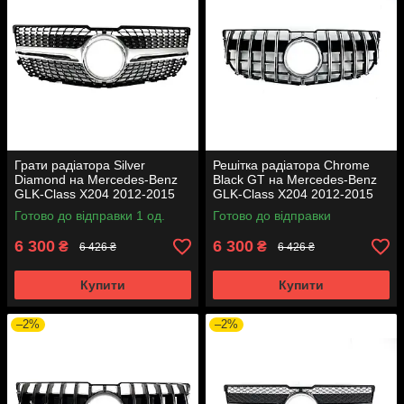
Грати радіатора Silver
Решітка радіатора Chrome
Diamond на Mercedes-Benz
Black GT на Mercedes-Benz
GLK-Class X204 2012-2015
GLK-Class X204 2012-2015
року
року
Готово до відправки 1 од.
Готово до відправки
6 300
6 300
₴
₴
6 426 ₴
6 426 ₴
Купити
Купити
–2%
–2%