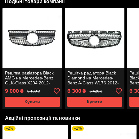
Подібні товари компанії
Решітка радіатора Black
Решітка радіатора Black
Реші
AMG на Mercedes-Benz
Diamond на Mercedes-
Blac
GLK-Class X204 2012-
Benz A-Class W176 2012-
Benz
2015 року
2015 року
2012
9 000
6 300
6 3
₴
₴
9 180 ₴
6 426 ₴
Купити
Купити
Акційні пропозиції та новинки
–2%
–2%