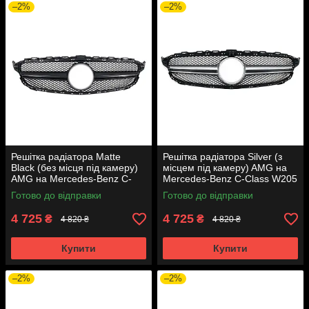
–2%
–2%
Решітка радіатора Matte
Решітка радіатора Silver (з
Black (без місця під камеру)
місцем під камеру) AMG на
AMG на Mercedes-Benz C-
Mercedes-Benz C-Class W205
Class W205 2014-2018 року
2014-2018 року
Готово до відправки
Готово до відправки
4 725
4 725
₴
₴
4 820 ₴
4 820 ₴
Купити
Купити
–2%
–2%