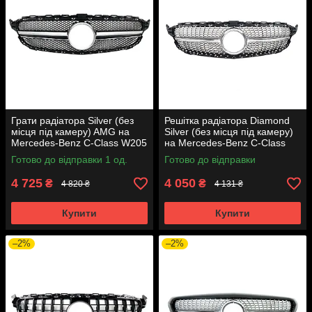
Грати радіатора Silver (без
Решітка радіатора Diamond
місця під камеру) AMG на
Silver (без місця під камеру)
Mercedes-Benz C-Class W205
на Mercedes-Benz C-Class
2014-2018 року
W205 2014-2018 року
Готово до відправки 1 од.
Готово до відправки
4 725
4 050
₴
₴
4 820 ₴
4 131 ₴
Купити
Купити
–2%
–2%