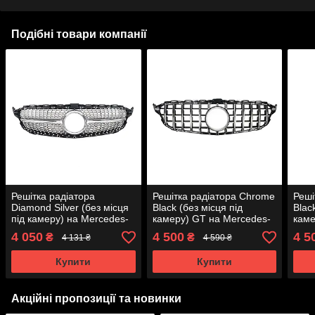
Подібні товари компанії
Решітка радіатора
Решітка радіатора Chrome
Реші
Diamond Silver (без місця
Black (без місця під
Blac
під камеру) на Mercedes-
камеру) GT на Mercedes-
каме
Benz C-Class W205 2014-
Benz C-Class W205 2014-
Benz
4 050
4 500
4 5
₴
₴
4 131 ₴
4 590 ₴
2018 року
2018 року
2018
Купити
Купити
Акційні пропозиції та новинки