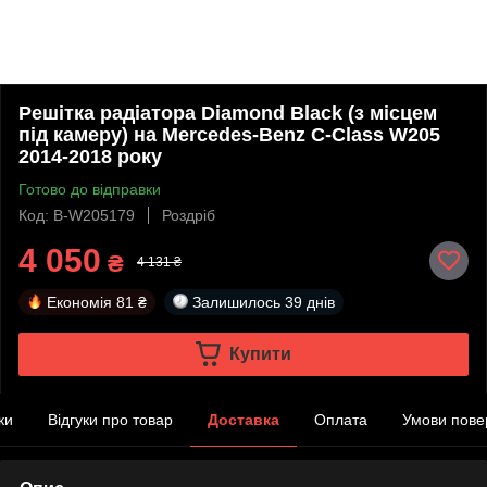
Решітка радіатора Diamond Black (з місцем
під камеру) на Mercedes-Benz C-Class W205
2014-2018 року
Готово до відправки
Код: B-W205179
Роздріб
4 050
₴
4 131 ₴
Економія
81 ₴
Залишилось
39 днів
Купити
ки
Відгуки про товар
Доставка
Оплата
Умови пове