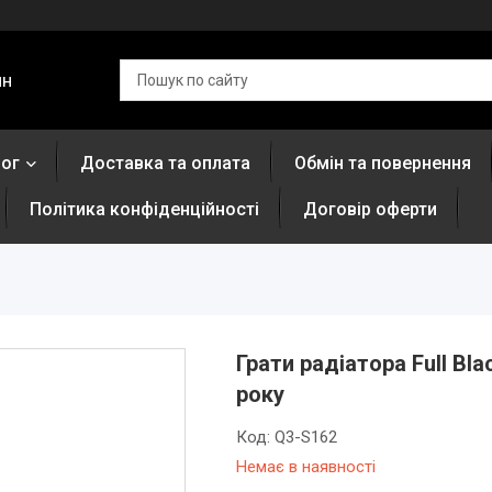
ин
лог
Доставка та оплата
Обмін та повернення
Політика конфіденційності
Договір оферти
Грати радіатора Full Bla
року
Код:
Q3-S162
Немає в наявності