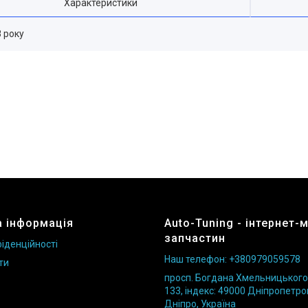
Характеристики
8 року
 інформація
Auto-Tuning - інтернет-
запчастин
іденційності
Наш телефон: +380979059578
ти
просп. Богдана Хмельницького б
133, індекс: 49000 Дніпропетро
Дніпро, Україна