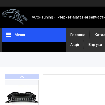
Auto-Tuning - інтернет-магазин запчаст
Меню
Головна
Ката
Акції
Відгуки
Каталог
Про нас
Контакти
Доставка та оплата
Повернення та обмін
Відгуки
Акції
Політика конфіденційності