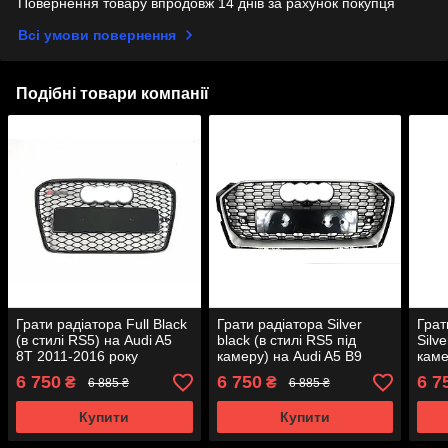
Повернення товару впродовж 14 днів за рахунок покупця
Всі умови повернення
Подібні товари компанії
Грати радіатора Full Black
Грати радіатора Silver
Грат
(в стилі RS5) на Audi A5
black (в стилі RS5 під
Silve
8T 2011-2016 року
камеру) на Audi A5 B9
каме
2016-2020 року
B9 2
6 750
6 750
6 7
₴
₴
6 885 ₴
6 885 ₴
Купити
Купити