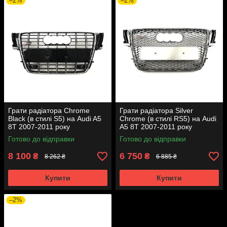
–2%
–2%
Грати радіатора Chrome
Грати радіатора Silver
Black (в стилі S5) на Audi A5
Chrome (в стилі RS5) на Audi
8T 2007-2011 року
A5 8T 2007-2011 року
Готово до відправки
Готово до відправки
8 100
6 750
₴
₴
8 262 ₴
6 885 ₴
Купити
Купити
–2%