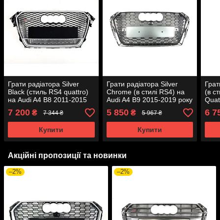
Грати радіатора Silver
Грати радіатора Silver
Грат
Black (стиль RS4 quattro)
Chrome (в стилі RS4) на
(в с
на Audi A4 B8 2011-2015
Audi A4 B9 2015-2019 року
Quat
року
2016
7 200
5 850
6 7
₴
₴
7 344 ₴
5 967 ₴
Купити
Купити
Акційні пропозиції та новинки
–2%
–2%