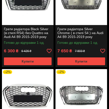
Грати радіатора Black Silver
Грати радіатора Silver
(в стилі RS4) без Quattro на
Chrome ( в стилі S4 ) на Audi
Audi A4 B9 2015-2019 року
A4 B9 2015-2019 року
Готово до відправки 1 од.
Готово до відправки 1 од.
6 300
7 650
₴
₴
6 426 ₴
7 803 ₴
Купити
Купити
–2%
–2%