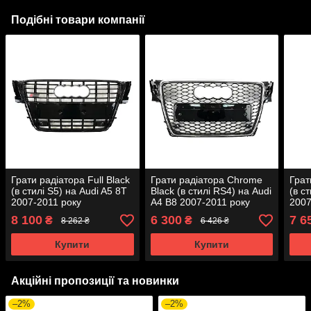
Подібні товари компанії
Грати радіатора Full Black
Грати радіатора Chrome
Грат
(в стилі S5) на Audi A5 8T
Black (в стилі RS4) на Audi
(в с
2007-2011 року
A4 B8 2007-2011 року
2007
8 100
6 300
7 6
₴
₴
8 262 ₴
6 426 ₴
Купити
Купити
Акційні пропозиції та новинки
–2%
–2%