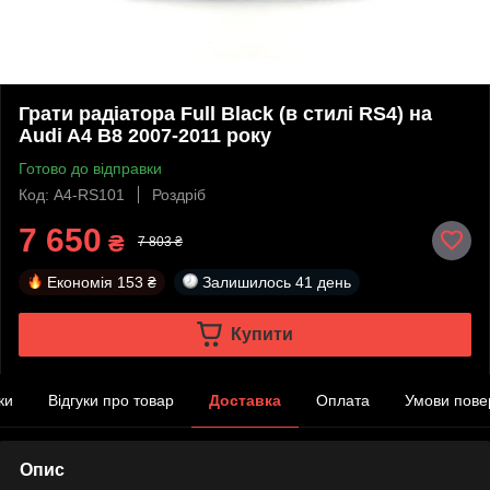
Грати радіатора Full Black (в стилі RS4) на
Audi A4 B8 2007-2011 року
Готово до відправки
Код: A4-RS101
Роздріб
7 650
₴
7 803 ₴
Економія
153 ₴
Залишилось
41 день
Купити
ки
Відгуки про товар
Доставка
Оплата
Умови пове
Опис