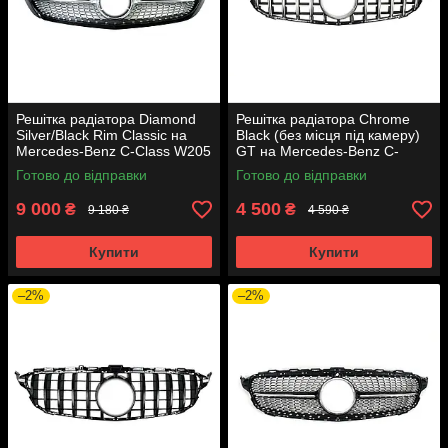
Решітка радіатора Diamond
Решітка радіатора Chrome
Silver/Black Rim Classic на
Black (без місця під камеру)
Mercedes-Benz C-Class W205
GT на Mercedes-Benz C-
2014-2018 року
Class W205 2014-2018 року
Готово до відправки
Готово до відправки
9 000
4 500
₴
₴
9 180 ₴
4 590 ₴
Купити
Купити
–2%
–2%