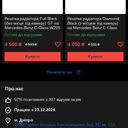
Решітка радіатора Full Black
Решітка радіатора Diamond
(без місця під камеру) GT на
Black (з місцем під камеру)
Mercedes-Benz C-Class W205
на Mercedes-Benz C-Class
2014-2018 року
W205 2014-2018 року
Готово до відправки
Готово до відправки
4 500
4 050
₴
₴
4 590 ₴
4 131 ₴
Купити
Купити
Показати ще
Про нас
97% позитивних з 307 відгуків за рік
Працює з 23.12.2024
м. Дніпро
49000 просп. Богдана Хмельницького буд. 31, кв. 133,