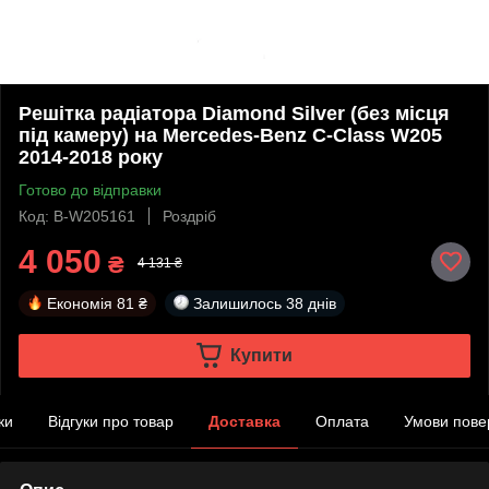
Решітка радіатора Diamond Silver (без місця
під камеру) на Mercedes-Benz C-Class W205
2014-2018 року
Готово до відправки
Код: B-W205161
Роздріб
4 050
₴
4 131 ₴
Економія
81 ₴
Залишилось
38 днів
Купити
ки
Відгуки про товар
Доставка
Оплата
Умови пове