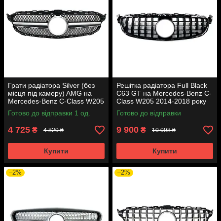
Грати радіатора Silver (без
Решітка радіатора Full Black
місця під камеру) AMG на
C63 GT на Mercedes-Benz C-
Mercedes-Benz C-Class W205
Class W205 2014-2018 року
2014-2018 року
Готово до відправки 1 од.
Готово до відправки
4 725
9 900
₴
₴
4 820 ₴
10 098 ₴
Купити
Купити
–2%
–2%