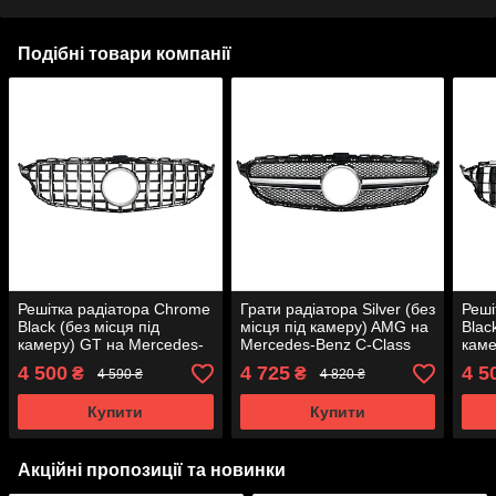
Подібні товари компанії
Решітка радіатора Chrome
Грати радіатора Silver (без
Реші
Black (без місця під
місця під камеру) AMG на
Blac
камеру) GT на Mercedes-
Mercedes-Benz C-Class
каме
Benz C-Class W205 2014-
W205 2014-2018 року
Benz
4 500
4 725
4 5
₴
₴
4 590 ₴
4 820 ₴
2018 року
2018
Купити
Купити
Акційні пропозиції та новинки