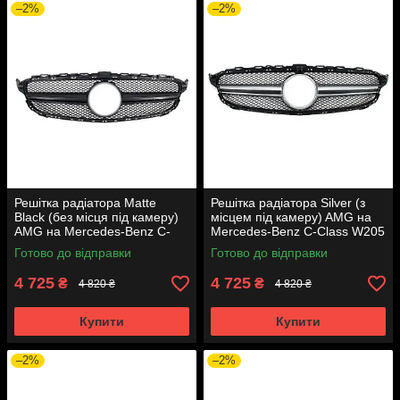
–2%
–2%
Решітка радіатора Matte
Решітка радіатора Silver (з
Black (без місця під камеру)
місцем під камеру) AMG на
AMG на Mercedes-Benz C-
Mercedes-Benz C-Class W205
Class W205 2014-2018 року
2014-2018 року
Готово до відправки
Готово до відправки
4 725
4 725
₴
₴
4 820 ₴
4 820 ₴
Купити
Купити
–2%
–2%