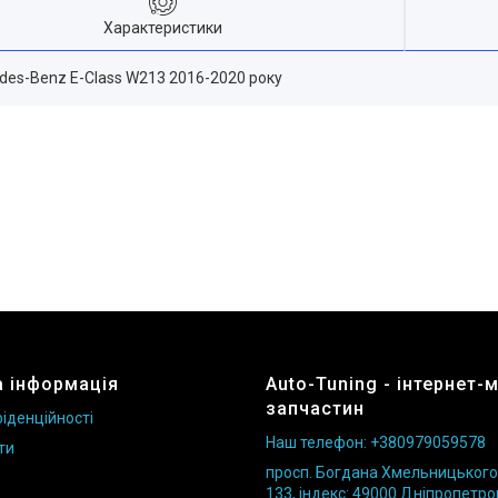
Характеристики
edes-Benz E-Class W213 2016-2020 року
 інформація
Auto-Tuning - інтернет-
запчастин
іденційності
Наш телефон: +380979059578
ти
просп. Богдана Хмельницького б
133, індекс: 49000 Дніпропетро