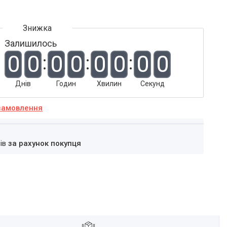
Залишилось
0
0
0
0
0
0
0
0
Днів
Годин
Хвилин
Секунд
замовлення
нів
за рахунок покупця