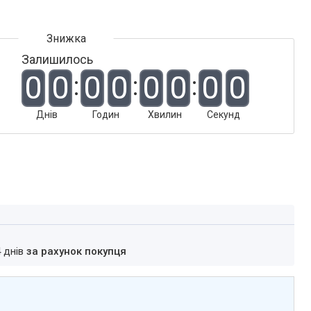
Залишилось
0
0
0
0
0
0
0
0
Днів
Годин
Хвилин
Секунд
4 днів
за рахунок покупця