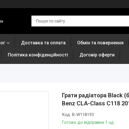
ин
лог
Доставка та оплата
Обмін та повернення
Політика конфіденційності
Договір оферти
Грати радіатора Black (
Benz CLA-Class C118 20
Код:
B-W118193
Готово до відправки 1 од.