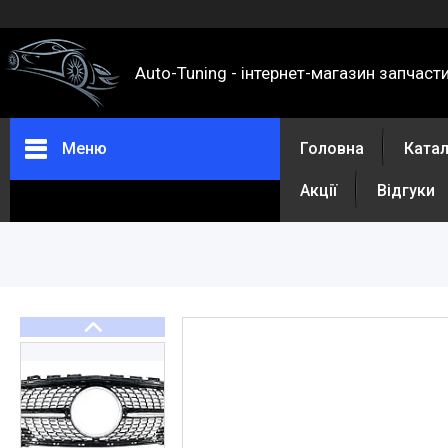
Auto-Tuning - інтернет-магазин запчаст
Меню
Головна
Ката
Акції
Відгуки
Каталог
Про нас
Контакти
Доставка та оплата
Повернення та обмін
Відгуки
Акції
Політика конфіденційності