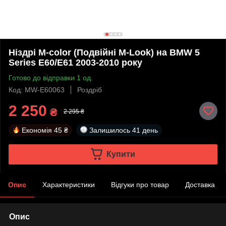
Ніздрі M-color (Подвійні M-Look) на BMW 5
Series E60/E61 2003-2010 року
Готово до відправки 1 од.
Код: MW-E60063
Роздріб
2 250
₴
2 295 ₴
Економія
45 ₴
Залишилось
41 день
Купити
Опис
Характеристики
Відгуки про товар
Доставка
Опис