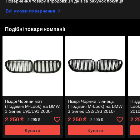
Повернення товару впродовж 14 днів за рахунок покупця
Всі умови повернення
Подібні товари компанії
Ніздрі Чорний мат
Ніздрі Чорний глянець
Нізд
(Подвійні M-Look) на BMW
(Подвійні M-Look) на BMW
Look
3 Series E90/E91 2008-
3 Series E92/E93 2010-
2010
2012 року
2013 року
2 250
2 250
2 2
₴
₴
2 295 ₴
2 295 ₴
Купити
Купити