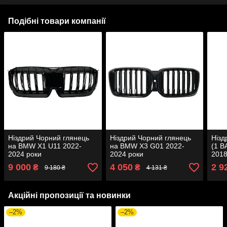
Подібні товари компанії
Ніздрий Чорний глянець
Ніздрий Чорний глянець
Нізд
на BMW X1 U11 2022-
на BMW X3 G01 2022-
(1 B
2024 роки
2024 роки
2018
9 000
4 050
2 9
₴
₴
9 180 ₴
4 131 ₴
Акційні пропозиції та новинки
–2%
–2%