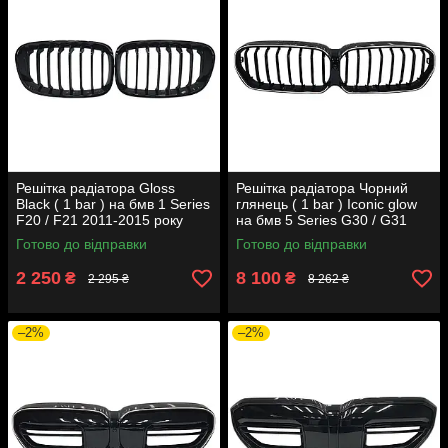
Решітка радіатора Gloss
Решітка радіатора Чорний
Black ( 1 bar ) на бмв 1 Series
глянець ( 1 bar ) Iconic glow
F20 / F21 2011-2015 року
на бмв 5 Series G30 / G31
2020-2023 року
Готово до відправки
Готово до відправки
2 250
8 100
₴
₴
2 295 ₴
8 262 ₴
–2%
–2%