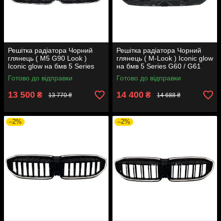
Решітка радіатора Чорний
Решітка радіатора Чорний
глянець ( M5 G90 Look )
глянець ( M-Look ) Iconic glow
Iconic glow на бмв 5 Series
на бмв 5 Series G60 / G61
G30 / G31 2020-2023 року
2023-2025 року
Готово до відправки
Готово до відправки
13 500
14 400
₴
₴
13 770 ₴
14 688 ₴
–2%
–2%