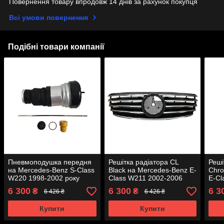
Повернення товару впродовж 14 днів за рахунок покупця
Всі умови повернення
Подібні товари компанії
Пневмоподушка передня
Решітка радіатора CL
Реші
на Mercedes-Benz S-Class
Black на Mercedes-Benz E-
Chro
W220 1998-2002 року
Class W211 2002-2006
E-Cl
року
року
6 300
6 300
6 3
₴
₴
6 426 ₴
6 426 ₴
Купити
Купити