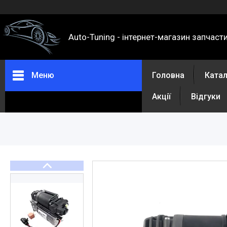
Auto-Tuning - інтернет-магазин запчаст
Меню
Головна
Ката
Акції
Відгуки
Каталог
Про нас
Контакти
Доставка та оплата
Повернення та обмін
Відгуки
Акції
Політика конфіденційності