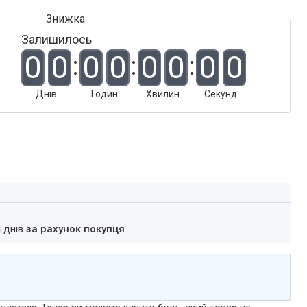
Залишилось
0
0
0
0
0
0
0
0
Днів
Годин
Хвилин
Секунд
4 днів
за рахунок покупця